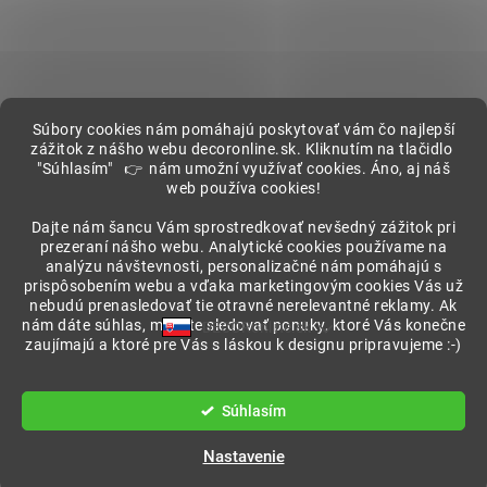
Súbory cookies nám pomáhajú poskytovať vám čo najlepší
zážitok z nášho webu decoronline.sk. Kliknutím na tlačidlo
"Súhlasím" 👉 nám umožní využívať cookies. Áno, aj náš
web používa cookies!
Showroom
Dajte nám šancu Vám sprostredkovať nevšedný zážitok pri
prezeraní nášho webu. Analytické cookies používame na
analýzu návštevnosti, personalizačné nám pomáhajú s
prispôsobením webu a vďaka marketingovým cookies Vás už
nebudú prenasledovať tie otravné nerelevantné reklamy. Ak
nám dáte súhlas, môžete sledovať ponuky, ktoré Vás konečne
DECORonline.sk
zaujímajú a ktoré pre Vás s láskou k designu pripravujeme :-)
Vytvoril Shoptet
Súhlasím
Copyright 2026
DECORonline.sk
. Všetky práva vyhradené.
Nastavenie