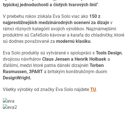
typickej jednoduchosti a čistých tvarových línií"
.
V priebehu rokov získala Eva Solo viac ako
150 z
najprestížnejších medzinárodných ocenení za dizajn
v
rámci rôznych kategórií svojich výrobkov. Najznámejšími
produktmi sú CafeSolo kávovar a karafa do chladničky, ktoré
sú dodnes považované za
modernú klasiku
.
Eva Solo produkty sú vytvárané v spolupráci s
Tools Design
,
dvojicou návrhárov
Claus Jensen a Henrik Holbaek
a
ďalšími, medzi ktoré patria dánski dizajnéri
Torben
Rasmussen, 3PART
a britským konštrukčným duom
DesignWright.
Všetky výrobky od značky Eva Solo nájdete
TU
.