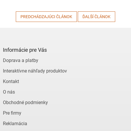
PREDCHÁDZAJÚCI ČLÁNOK
ĎALŠÍ ČLÁNOK
Z
á
p
ä
Informácie pre Vás
t
Doprava a platby
i
e
Interaktívne náhľady produktov
Kontakt
O nás
Obchodné podmienky
Pre firmy
Reklamácia