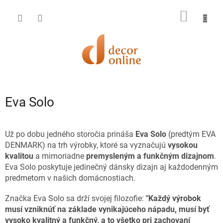
Prejsť
na
NÁKU
obsah
KOŠÍK
Eva Solo
Už po dobu jedného storočia prináša
Eva Solo
(predtým EVA
DENMARK) na trh výrobky, ktoré sa vyznačujú
vysokou
kvalitou
a mimoriadne
premysleným a funkčným dizajnom
.
Eva Solo poskytuje jedinečný dánsky dizajn aj každodenným
predmetom v našich domácnostiach.
Značka Eva Solo sa drží svojej filozofie:
"Každý výrobok
musí vzniknúť na základe vynikajúceho nápadu, musí byť
vysoko kvalitný a funkčný, a to všetko pri zachovaní