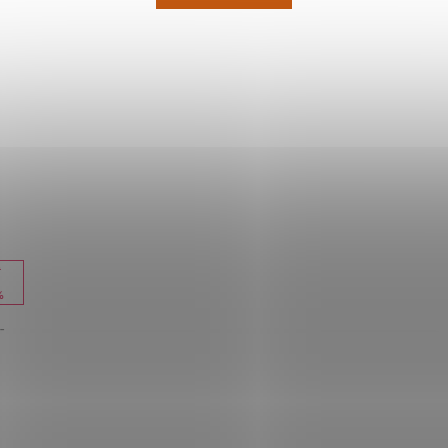
9
%
-