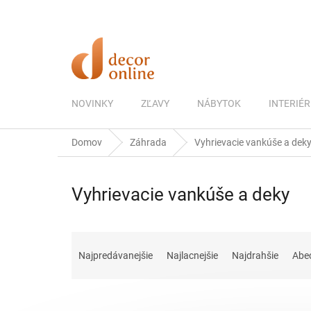
Prejsť
na
obsah
NOVINKY
ZĽAVY
NÁBYTOK
INTERIÉR
Domov
Záhrada
Vyhrievacie vankúše a dek
Vyhrievacie vankúše a deky
R
a
Najpredávanejšie
Najlacnejšie
Najdrahšie
Abe
d
e
n