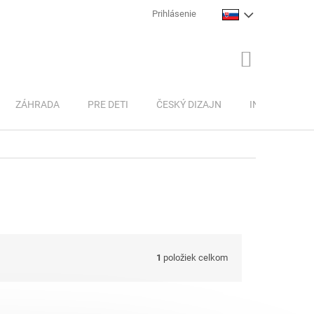
Prihlásenie
NÁKUPNÝ
KOŠÍK
ZÁHRADA
PRE DETI
ČESKÝ DIZAJN
INSPIRACE
1
položiek celkom