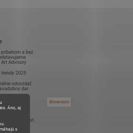
e
 príbehom a bez
redstavujeme
Art Advisory
 trendy 2025
inálne odovzdať
 svadobný dar
adiť modernú
Showroom
bu
na čo si dať
es. Áno, aj
 zariaďovaní
sa inšpirovať pri
bu.
 predsieň!
omáhajú s