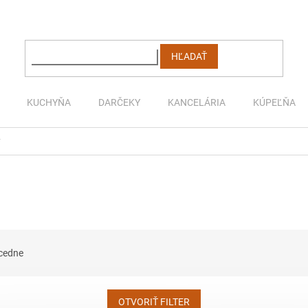
HĽADAŤ
KUCHYŇA
DARČEKY
KANCELÁRIA
KÚPEĽŇA
y
cedne
OTVORIŤ FILTER