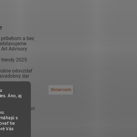
e
 príbehom a bez
redstavujeme
Art Advisory
 trendy 2025
inálne odovzdať
 svadobný dar
adiť modernú
Showroom
bu
na čo si dať
es. Áno, aj
 zariaďovaní
sa inšpirovať pri
bu.
 predsieň!
omáhajú s
vať tie
oré Vás