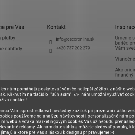
á
d
a
c
i
ie pre Vás
Kontakt
Inspirac
e
p
 platby
Umenie s
info
@
decoronline.sk
bariér: p
r
Vám svet 
+420 737 202 279
vne náhľady
v
v
k
Vianočné
y
v
Ako orig
ý
finančný
p
i
Ako zari
 podmienky
s
ies nám pomáhajú poskytovať vám čo najlepší zážitok z nášho we
spálňu a 
.sk. Kliknutím na tlačidlo "Súhlasím" 👉 nám umožní využívať cooki
u
pozor pri
žíva cookies!
Nechajte 
ia
ancu Vám sprostredkovať nevšedný zážitok pri prezeraní nášho we
zariadení
cookies používame na analýzu návštevnosti, personalizačné nám p
chrany
ím webu a vďaka marketingovým cookies Vás už nebudú prenasledo
 údajov
elevantné reklamy. Ak nám dáte súhlas, môžete sledovať ponuky, kt
ímajú a ktoré pre Vás s láskou k designu pripravujeme :-)