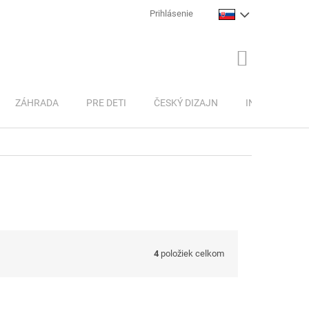
Prihlásenie
NÁKUPNÝ
KOŠÍK
ZÁHRADA
PRE DETI
ČESKÝ DIZAJN
INSPIRACE
4
položiek celkom