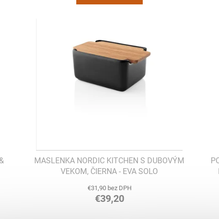
&
MASLENKA NORDIC KITCHEN S DUBOVÝM
P
VEKOM, ČIERNA - EVA SOLO
€31,90 bez DPH
€39,20