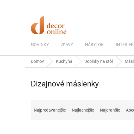
Prejsť
na
obsah
NOVINKY
ZĽAVY
NÁBYTOK
INTERIÉR
Domov
Kuchyňa
Doplnky na stôl
Másl
Dizajnové máslenky
R
a
Najpredávanejšie
Najlacnejšie
Najdrahšie
Abe
d
e
n