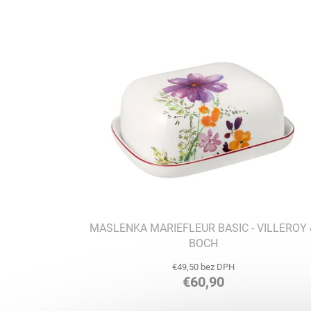
i
e
V
p
ý
r
p
o
i
d
s
u
p
k
r
t
o
o
d
v
u
k
t
o
v
MASLENKA MARIEFLEUR BASIC - VILLEROY 
BOCH
€49,50 bez DPH
€60,90