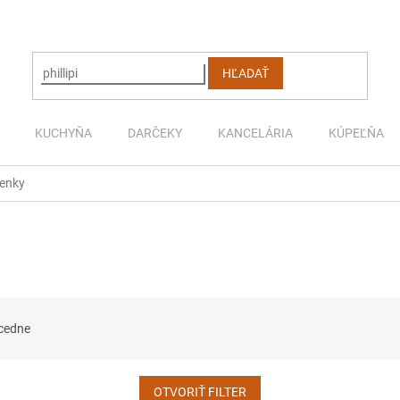
HĽADAŤ
KUCHYŇA
DARČEKY
KANCELÁRIA
KÚPEĽŇA
enky
cedne
OTVORIŤ FILTER