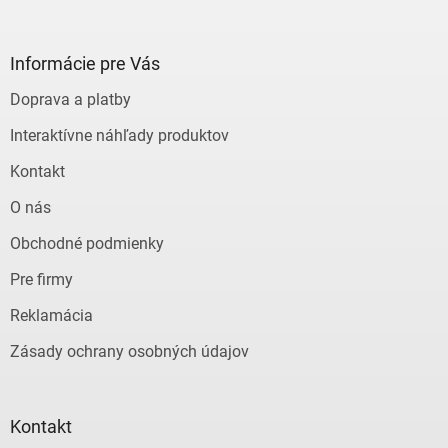
á
á
d
p
a
ä
Informácie pre Vás
c
t
i
Doprava a platby
i
e
e
p
Interaktívne náhľady produktov
r
v
Kontakt
k
y
O nás
v
ý
Obchodné podmienky
p
Pre firmy
i
s
Reklamácia
u
Zásady ochrany osobných údajov
Kontakt