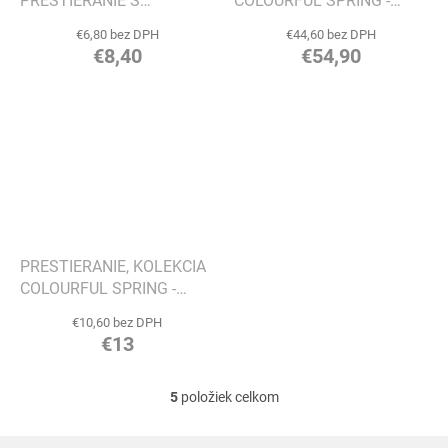
PRESTIERANIE S
COLOURFUL SPRING -
MOTÍVOM PIKNIK,
VILLEROY & BOCH
€6,80 bez DPH
€44,60 bez DPH
KOLEKCIA SPRING
€8,40
€54,90
FANTASY - VILLEROY &
BOCH
PRESTIERANIE, KOLEKCIA
COLOURFUL SPRING -
VILLEROY & BOCH
€10,60 bez DPH
€13
5
položiek celkom
O
v
l
Z