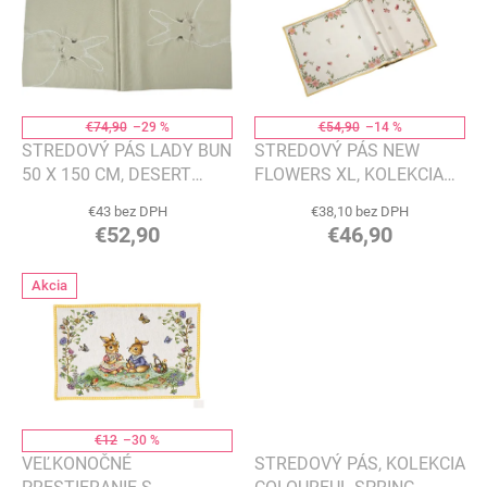
p
o
i
d
s
u
p
k
r
t
o
€74,90
–29 %
€54,90
–14 %
o
d
STREDOVÝ PÁS LADY BUN
STREDOVÝ PÁS NEW
v
u
50 X 150 CM, DESERT
FLOWERS XL, KOLEKCIA
k
SAND - SANDER
SPRING FANTASY
€43 bez DPH
€38,10 bez DPH
t
GOBELIN - VILLEROY &
€52,90
€46,90
o
BOCH
v
Akcia
€12
–30 %
VEĽKONOČNÉ
STREDOVÝ PÁS, KOLEKCIA