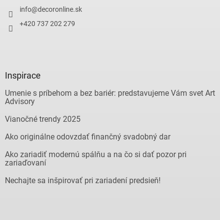
info
@
decoronline.sk
+420 737 202 279
Inspirace
Umenie s príbehom a bez bariér: predstavujeme Vám svet Art
Advisory
Vianočné trendy 2025
Ako originálne odovzdať finančný svadobný dar
Ako zariadiť modernú spálňu a na čo si dať pozor pri
zariaďovaní
Nechajte sa inšpirovať pri zariadení predsieň!