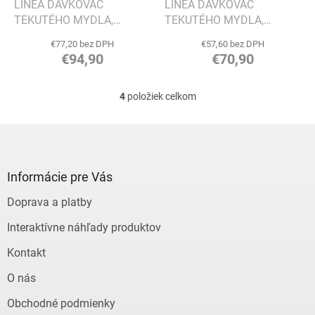
LINEA DÁVKOVAČ
LINEA DÁVKOVAČ
TEKUTÉHO MYDLA,
TEKUTÉHO MYDLA,
ZÁVESNÝ, ČIERNY - ZACK
STOJACÍ, ČIERNY - ZACK
€77,20 bez DPH
€57,60 bez DPH
€94,90
€70,90
4
položiek celkom
O
v
l
Z
á
á
d
p
a
ä
Informácie pre Vás
c
t
i
Doprava a platby
i
e
e
p
Interaktívne náhľady produktov
r
v
Kontakt
k
y
O nás
v
ý
Obchodné podmienky