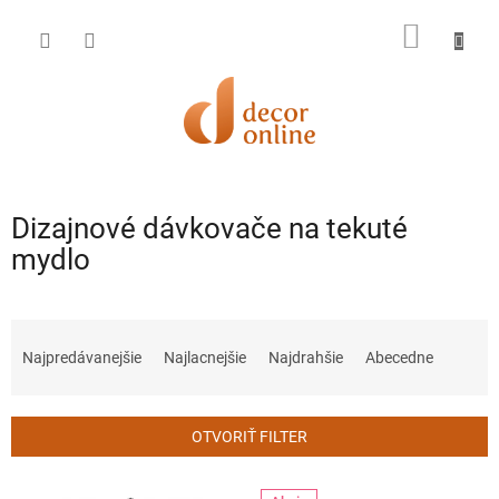
Prejsť
na
NÁKU
obsah
KOŠÍK
Dizajnové dávkovače na tekuté
mydlo
R
a
Najpredávanejšie
Najlacnejšie
Najdrahšie
Abecedne
d
e
n
OTVORIŤ FILTER
i
e
V