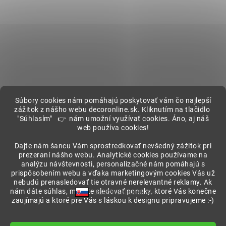
Súbory cookies nám pomáhajú poskytovať vám čo najlepší
zážitok z nášho webu decoronline.sk. Kliknutím na tlačidlo
"Súhlasím" 👉 nám umožní využívať cookies. Áno, aj náš
web používa cookies!
Showroom
Dajte nám šancu Vám sprostredkovať nevšedný zážitok pri
prezeraní nášho webu. Analytické cookies používame na
analýzu návštevnosti, personalizačné nám pomáhajú s
prispôsobením webu a vďaka marketingovým cookies Vás už
nebudú prenasledovať tie otravné nerelevantné reklamy. Ak
nám dáte súhlas, môžete sledovať ponuky, ktoré Vás konečne
DECORonline.sk
zaujímajú a ktoré pre Vás s láskou k designu pripravujeme :-)
Vytvoril Shoptet