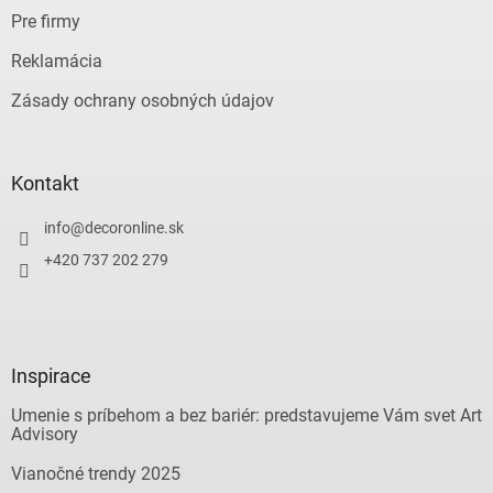
p
Pre firmy
i
s
Reklamácia
u
Zásady ochrany osobných údajov
Kontakt
info
@
decoronline.sk
+420 737 202 279
Inspirace
Umenie s príbehom a bez bariér: predstavujeme Vám svet Art
Advisory
Vianočné trendy 2025