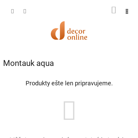
Prejsť
na
NÁKU
obsah
KOŠÍK
Montauk aqua
Produkty ešte len pripravujeme.