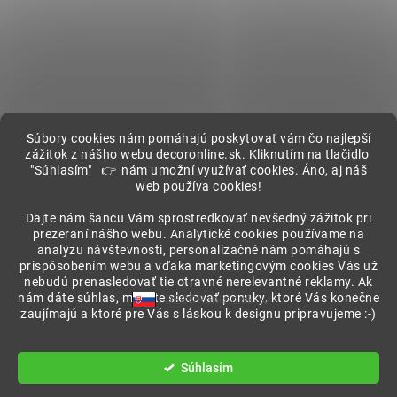
Súbory cookies nám pomáhajú poskytovať vám čo najlepší
zážitok z nášho webu decoronline.sk. Kliknutím na tlačidlo
"Súhlasím" 👉 nám umožní využívať cookies. Áno, aj náš
web používa cookies!
Showroom
Dajte nám šancu Vám sprostredkovať nevšedný zážitok pri
prezeraní nášho webu. Analytické cookies používame na
analýzu návštevnosti, personalizačné nám pomáhajú s
prispôsobením webu a vďaka marketingovým cookies Vás už
nebudú prenasledovať tie otravné nerelevantné reklamy. Ak
nám dáte súhlas, môžete sledovať ponuky, ktoré Vás konečne
DECORonline.sk
zaujímajú a ktoré pre Vás s láskou k designu pripravujeme :-)
Vytvoril Shoptet
Súhlasím
Copyright 2026
DECORonline.sk
. Všetky práva vyhradené.