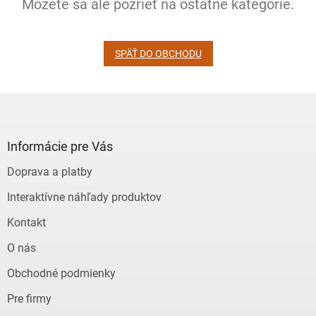
Môžete sa ale pozrieť na ostatné kategórie.
SPÄŤ DO OBCHODU
Z
á
p
ä
Informácie pre Vás
t
Doprava a platby
i
e
Interaktívne náhľady produktov
Kontakt
O nás
Obchodné podmienky
Pre firmy