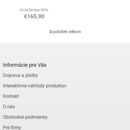
€134,90 bez DPH
€165,90
3
položiek celkom
O
v
l
Z
á
á
d
p
a
ä
Informácie pre Vás
c
t
i
Doprava a platby
i
e
e
p
Interaktívne náhľady produktov
r
v
Kontakt
k
y
O nás
v
ý
Obchodné podmienky
p
Pre firmy
i