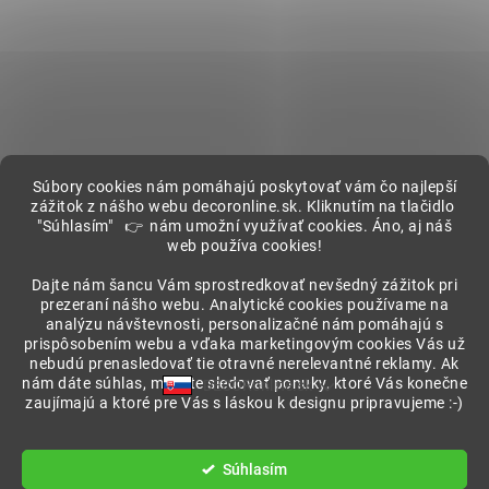
Súbory cookies nám pomáhajú poskytovať vám čo najlepší
zážitok z nášho webu decoronline.sk. Kliknutím na tlačidlo
"Súhlasím" 👉 nám umožní využívať cookies. Áno, aj náš
web používa cookies!
Showroom
Dajte nám šancu Vám sprostredkovať nevšedný zážitok pri
prezeraní nášho webu. Analytické cookies používame na
analýzu návštevnosti, personalizačné nám pomáhajú s
prispôsobením webu a vďaka marketingovým cookies Vás už
nebudú prenasledovať tie otravné nerelevantné reklamy. Ak
nám dáte súhlas, môžete sledovať ponuky, ktoré Vás konečne
DECORonline.sk
zaujímajú a ktoré pre Vás s láskou k designu pripravujeme :-)
Vytvoril Shoptet
Súhlasím