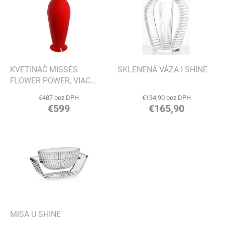
p
o
i
d
s
u
p
k
r
t
o
o
d
KVETINÁČ MISSES
SKLENENÁ VÁZA I SHINE
v
u
FLOWER POWER, VIAC
k
VARIANTOV - KARTELL
€487 bez DPH
€134,90 bez DPH
t
€599
€165,90
o
v
MISA U SHINE