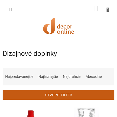
Prejsť
na
NÁKU
obsah
KOŠÍK
Dizajnové doplnky
R
a
Najpredávanejšie
Najlacnejšie
Najdrahšie
Abecedne
d
e
n
OTVORIŤ FILTER
i
e
V
p
ý
r