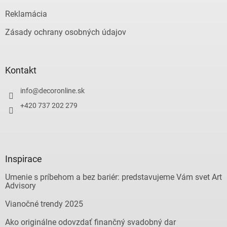
s
Reklamácia
u
Zásady ochrany osobných údajov
Kontakt
info
@
decoronline.sk
+420 737 202 279
Inspirace
Umenie s príbehom a bez bariér: predstavujeme Vám svet Art
Advisory
Vianočné trendy 2025
Ako originálne odovzdať finančný svadobný dar