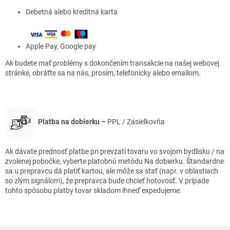
Debetná alebo kreditná karta
Apple Pay, Google pay
Ak budete mať problémy s dokončením transakcie na našej webovej
stránke, obráťte sa na nás, prosím, telefonicky alebo emailom.
Platba na dobierku
–
PPL / Zásielkovňa
Ak dávate prednosť platbe pri prevzatí tovaru vo svojom bydlisku / na
zvolenej pobočke, vyberte platobnú metódu Na dobierku. Štandardne
sa u prepravcu dá platiť kartou, ale môže sa stať (napr. v oblastiach
so zlým signálom), že prepravca bude chcieť hotovosť. V prípade
tohto spôsobu platby tovar skladom ihneď expedujeme.