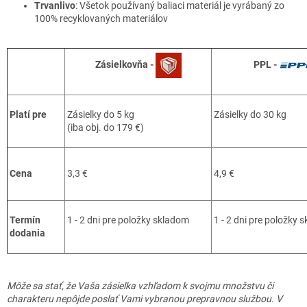
Trvanlivo
: Všetok používaný baliaci materiál je vyrábaný zo
100% recyklovaných materiálov
Zásielkovňa -
PPL -
Platí pre
Zásielky do 5 kg
Zásielky do 30 kg
(iba obj. do 179 €)
Cena
3,3 €
4,9 €
Termín
1 - 2 dni pre položky skladom
1 - 2 dni pre položky 
dodania
Môže sa stať, že Vaša zásielka vzhľadom k svojmu množstvu či
charakteru nepôjde poslať Vami vybranou prepravnou službou. V