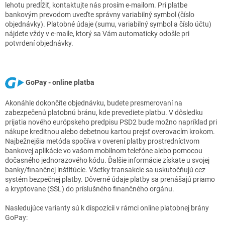
lehotu predĺžiť, kontaktujte nás prosím e-mailom. Pri platbe
bankovým prevodom uveďte správny variabilný symbol (číslo
objednávky). Platobné údaje (sumu, variabilný symbol a číslo účtu)
nájdete vždy v e-maile, ktorý sa Vám automaticky odošle pri
potvrdení objednávky.
GoPay - online platba
Akonáhle dokončíte objednávku, budete presmerovaní na
zabezpečenú platobnú bránu, kde prevediete platbu. V dôsledku
prijatia nového európskeho predpisu PSD2 bude možno napríklad pri
nákupe kreditnou alebo debetnou kartou prejsť overovacím krokom.
Najbežnejšia metóda spočíva v overení platby prostredníctvom
bankovej aplikácie vo vašom mobilnom telefóne alebo pomocou
dočasného jednorazového kódu. Ďalšie informácie získate u svojej
banky/finančnej inštitúcie. Všetky transakcie sa uskutočňujú cez
systém bezpečnej platby. Dôverné údaje platby sa prenášajú priamo
a kryptovane (SSL) do príslušného finančného orgánu.
Nasledujúce varianty sú k dispozícii v rámci online platobnej brány
GoPay: