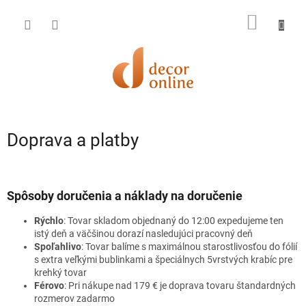
Prejsť
na
NÁKU
obsah
KOŠÍK
Doprava a platby
Spôsoby doručenia a náklady na doručenie
Rýchlo
: Tovar skladom objednaný do 12:00 expedujeme ten
istý deň a väčšinou dorazí nasledujúci pracovný deň
Spoľahlivo
: Tovar balíme s maximálnou starostlivosťou do fólií
s extra veľkými bublinkami a špeciálnych 5vrstvých krabíc pre
krehký tovar
Férovo
: Pri nákupe nad 179 € je doprava tovaru štandardných
rozmerov zadarmo