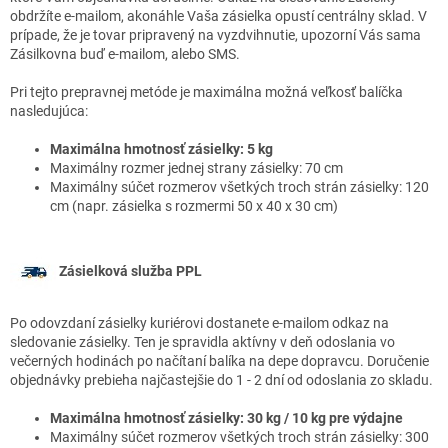
obdržíte e-mailom, akonáhle Vaša zásielka opustí centrálny sklad. V
prípade, že je tovar pripravený na vyzdvihnutie, upozorní Vás sama
Zásilkovna buď e-mailom, alebo SMS.
Pri tejto prepravnej metóde je maximálna možná veľkosť balíčka
nasledujúca:
Maximálna hmotnosť zásielky: 5 kg
Maximálny rozmer jednej strany zásielky: 70 cm
Maximálny súčet rozmerov všetkých troch strán zásielky: 120
cm (napr. zásielka s rozmermi 50 x 40 x 30 cm)
Zásielková služba PPL
Po odovzdaní zásielky kuriérovi dostanete e-mailom odkaz na
sledovanie zásielky. Ten je spravidla aktívny v deň odoslania vo
večerných hodinách po načítaní balíka na depe dopravcu. Doručenie
objednávky prebieha najčastejšie do 1 - 2 dní od odoslania zo skladu.
Maximálna hmotnosť zásielky: 30 kg / 10 kg pre výdajne
Maximálny súčet rozmerov všetkých troch strán zásielky: 300