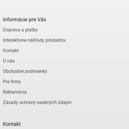
Z
á
p
ä
Informácie pre Vás
t
Doprava a platby
i
e
Interaktívne náhľady produktov
Kontakt
O nás
Obchodné podmienky
Pre firmy
Reklamácia
Zásady ochrany osobných údajov
Kontakt