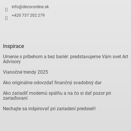
info
@
decoronline.sk
+420 737 202 279
Inspirace
Umenie s príbehom a bez bariér: predstavujeme Vám svet Art
Advisory
Vianočné trendy 2025
Ako originálne odovzdať finančný svadobný dar
Ako zariadiť modernú spálňu a na čo si dať pozor pri
zariaďovaní
Nechajte sa inšpirovať pri zariadení predsieň!