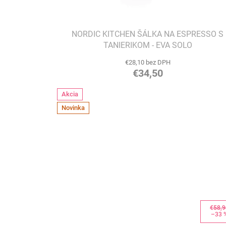
t
o
v
NORDIC KITCHEN ŠÁLKA NA ESPRESSO S
TANIERIKOM - EVA SOLO
€28,10 bez DPH
€34,50
Akcia
Novinka
€58,9
–33 