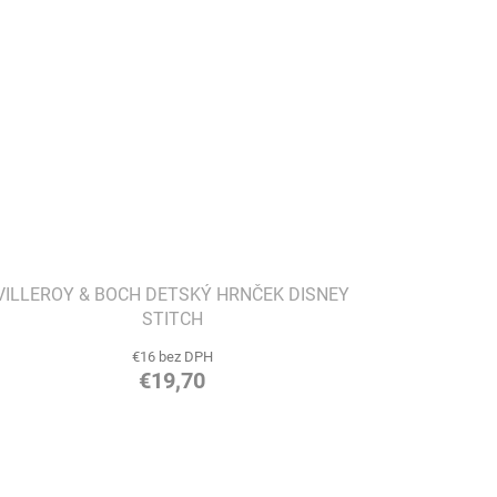
VILLEROY & BOCH DETSKÝ HRNČEK DISNEY
STITCH
€16 bez DPH
€19,70