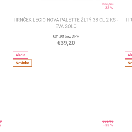
€58,90
–33 %
HRNČEK LEGIO NOVA PALETTE ŽLTÝ 38 CL 2 KS -
HR
EVA SOLO
€31,90 bez DPH
€39,20
Akcia
Ak
Novinka
No
0
€58,90
%
–33 %