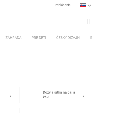
Prihlásenie
NÁKUPNÝ
KOŠÍK
ZÁHRADA
PRE DETI
ČESKÝ DIZAJN
INSPIRACE
Dózy a sitka na čaj a
kávu