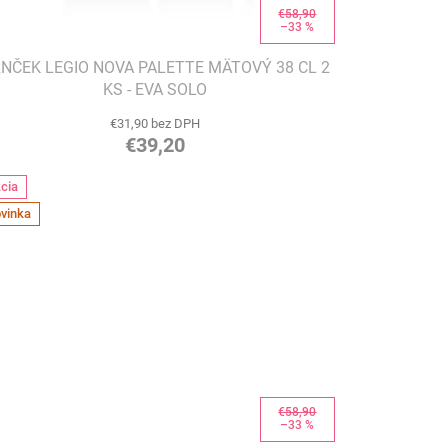
€58,90
–33 %
NČEK LEGIO NOVA PALETTE MÄTOVÝ 38 CL 2
KS - EVA SOLO
€31,90 bez DPH
€39,20
cia
vinka
€58,90
–33 %