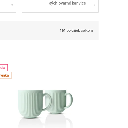
Rýchlovarné kanvice
161
položiek celkom
cia
vinka