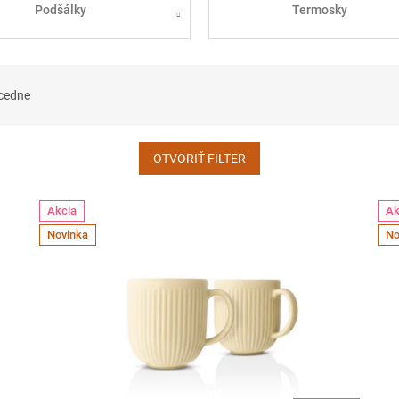
Podšálky
Termosky
cedne
OTVORIŤ FILTER
Akcia
Ak
Novinka
No