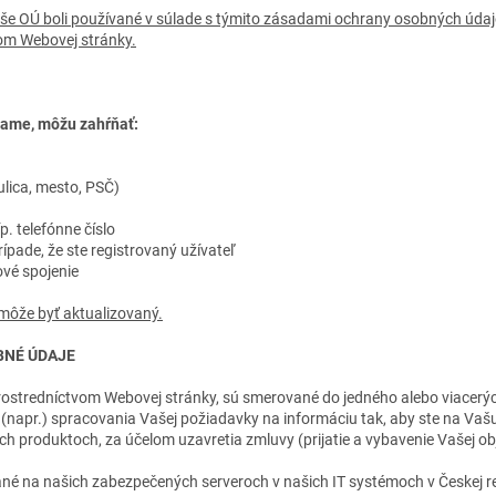
aše OÚ boli používané v súlade s týmito zásadami ochrany osobných údajo
om Webovej stránky.
adame, môžu zahŕňať:
lica, mesto, PSČ)
p. telefónne číslo
ípade, že ste registrovaný užívateľ
ové spojenie
 môže byť aktualizovaný.
BNÉ ÚDAJE
prostredníctvom Webovej stránky, sú smerované do jedného alebo viacerýc
 (napr.) spracovania Vašej požiadavky na informáciu tak, aby ste na Vašu
ch produktoch, za účelom uzavretia zmluvy (prijatie a vybavenie Vašej o
é na našich zabezpečených serveroch v našich IT systémoch v Českej r