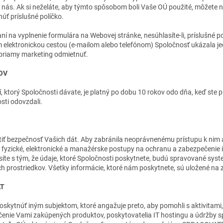
ás. Ak si neželáte, aby týmto spôsobom boli Vaše OÚ použité, môžete n
úť príslušné políčko.
 na vyplnenie formulára na Webovej stránke, nesúhlasíte-li, príslušné po
elektronickou cestou (e-mailom alebo telefónom) Spoločnosť ukázala j
priamy marketing odmietnuť.
OV
í, ktorý Spoločnosti dávate, je platný po dobu 10 rokov odo dňa, keď ste
sti odovzdali.
tiť bezpečnosť Vašich dát. Aby zabránila neoprávnenému prístupu k nim
é fyzické, elektronické a manažérske postupy na ochranu a zabezpečenie 
íte s tým, že údaje, ktoré Spoločnosti poskytnete, budú spravované sy
 prostriedkov. Všetky informácie, ktoré nám poskytnete, sú uložené na
ÁT
kytnúť iným subjektom, ktoré angažuje preto, aby pomohli s aktivitami
čenie Vami zakúpených produktov, poskytovatelia IT hostingu a údržby s