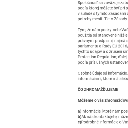
Spoločnosť sa zaväzuje zabe
podľa ktorej môžete byť pri 
v súlade s týmito Zásadami 
potreby meniť. Tieto Zásady
Tým, že nám poskytnete Vaše
použitia sú stanovené nižši
právnymi predpismi, najmä s
parlamentu a Rady EÚ 2016/
týchto údajov a o zrušení s
Protection Regulation; ďalej l
podľa príslušných ustanove
Osobné údaje sú informácie, 
informáciami, ktoré má aleb
ČO ZHROMAŽĎUJEME
Môžeme o vás zhromažďovať
a)
Informácie, ktoré nám pos
b)
Ak nás kontaktujete, môž
c)
Podrobné informácie o Vaši