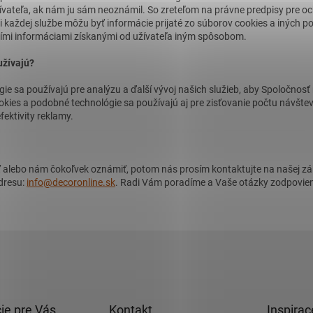
ívateľa, ak nám ju sám neoznámil. So zreteľom na právne predpisy pre 
 každej službe môžu byť informácie prijaté zo súborov cookies a iných p
šími informáciami získanými od užívateľa iným spôsobom.
užívajú?
ie sa používajú pre analýzu a ďalší vývoj našich služieb, aby Spoločnos
okies a podobné technológie sa používajú aj pre zisťovanie počtu návštev
fektivity reklamy.
ť alebo nám čokoľvek oznámiť, potom nás prosím kontaktujte na našej zá
dresu:
info@decoronline.sk
. Radi Vám poradíme a Vaše otázky zodpovie
ie pre Vás
Kontakt
Inspirac