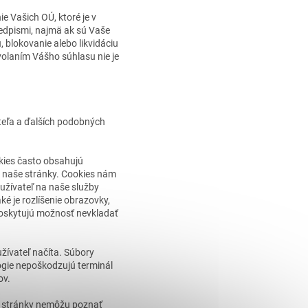
e Vašich OÚ, ktoré je v
edpismi, najmä ak sú Vaše
 blokovanie alebo likvidáciu
olaním Vášho súhlasu nie je
eľa a ďalších podobných
okies často obsahujú
jú naše stránky. Cookies nám
 užívateľ na naše služby
é je rozlíšenie obrazovky,
i poskytujú možnosť nevkladať
užívateľ načíta. Súbory
lógie nepoškodzujú terminál
ov.
vé stránky nemôžu poznať