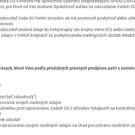
vateľa OÚ s ktorými má Spoločnosť uzavretú zodpovedajúcu SPRACOVA
m, pre ktoré od Vás dostane Spoločnosť súhlas na odovzdanie Vašich O
 odovzdať Vaše OÚ tretím stranám, ak má povinnosť poskytnúť alebo zdi
innosti.
dovzdať osobné údaje do tretej krajiny (do krajiny mimo EÚ) alebo medzi
údajov v tretích krajinách sú poskytovatelia mailingových služieb (Mail
ávach, ktoré Vám podľa príslušných právnych predpisov patrí v súvisl
Ú
vom byť zabudnutý")
covania svojich osobných údajov
námietku proti spracovaniu Vašich OÚ z dôvodov týkajúcich sa konkrétnej
Ú
vek odvolať
i spracovaniu svojich osobných údajov na Úrad pre ochranu osobných úd