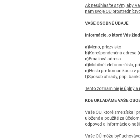
Ak nesúhlasíte s tým, aby V
nám svoje OÚ prostredníctv
VAŠE OSOBNÉ ÚDAJE
Informácie, o ktoré Vás ži
a)
Meno, priezvisko
b)
Korešpondenčná adresa (u
c)
Emailová adresa
d)
Mobilné telefónne číslo, prí
e)
Heslo pre komunikáciu v pr
f)
Spôsob úhrady, príp. bank
Tento zoznam nie je úplný a
KDE UKLADÁME VAŠE OSO
Vaše OÚ, ktoré sme získali 
uložené a použité za účelom
odpoveď a informácie o naši
Vaše OÚ môžu byť uchovávan