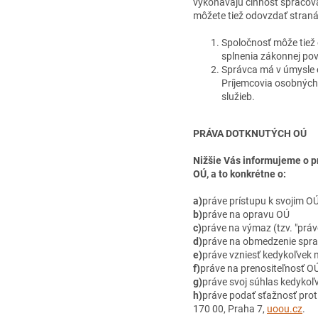
vykonávajú činnosť spraco
môžete tiež odovzdať straná
Spoločnosť môže tiež
splnenia zákonnej pov
Správca má v úmysle o
Príjemcovia osobných 
služieb.
PRÁVA DOTKNUTÝCH OÚ
Nižšie Vás informujeme o pr
OÚ, a to konkrétne o:
a)
práve prístupu k svojim O
b)
práve na opravu OÚ
c)
práve na výmaz (tzv. "prá
d)
práve na obmedzenie spra
e)
práve vzniesť kedykoľvek 
f)
práve na prenositeľnosť O
g)
práve svoj súhlas kedykoľ
h)
práve podať sťažnosť prot
170 00, Praha 7,
uoou.cz
.