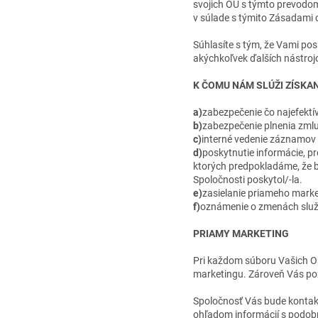
svojich OÚ s týmto prevodom
v súlade s týmito Zásadami
Súhlasíte s tým, že Vami p
akýchkoľvek ďalších nástro
K ČOMU NÁM SLÚŽI ZÍSKA
a)
zabezpečenie čo najefektí
b)
zabezpečenie plnenia zml
c)
interné vedenie záznamov
d)
poskytnutie informácie, pr
ktorých predpokladáme, že b
Spoločnosti poskytol/-la.
e)
zasielanie priameho marke
f)
oznámenie o zmenách služi
PRIAMY MARKETING
Pri každom súboru Vašich OÚ
marketingu. Zároveň Vás pož
Spoločnosť Vás bude kontakto
ohľadom informácií s podob