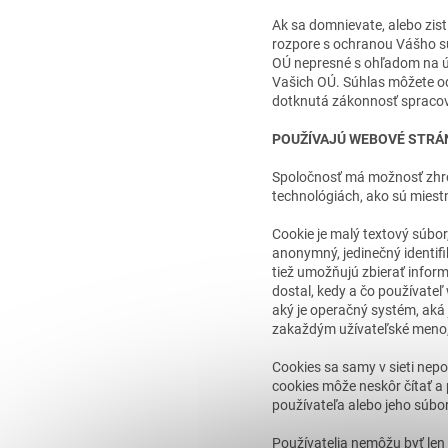
Ak sa domnievate, alebo zist
rozpore s ochranou Vášho s
OÚ nepresné s ohľadom na úč
Vašich OÚ. Súhlas môžete od
dotknutá zákonnosť spracov
POUŽÍVAJÚ WEBOVÉ STRÁN
Spoločnosť má možnosť zhro
technológiách, ako sú miest
Cookie je malý textový súbo
anonymný, jedinečný identifi
tiež umožňujú zbierať inform
dostal, kedy a čo používateľ
aký je operačný systém, aká 
zakaždým užívateľské meno,
Cookies sa samy v sieti nepo
cookies môže neskôr čítať a 
používateľa alebo jeho súbor
Používatelia nemôžu byť len