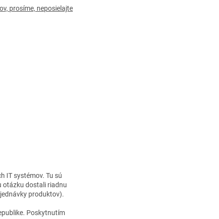
v, prosíme, neposielajte
h IT systémov. Tu sú
 otázku dostali riadnu
bjednávky produktov).
epublike. Poskytnutím