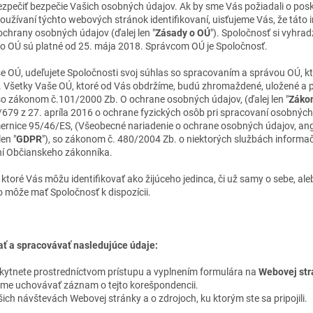
zpečiť bezpečie Vašich osobných údajov. Ak by sme Vás požiadali o posky
používaní týchto webových stránok identifikovaní, uisťujeme Vás, že táto
ochrany osobných údajov (ďalej len "
Zásady o OÚ
"). Spoločnosť si vyhra
 o OÚ sú platné od 25. mája 2018. Správcom OÚ je Spoločnosť.
 OÚ, udeľujete Spoločnosti svoj súhlas so spracovaním a správou OÚ, k
e. Všetky Vaše OÚ, ktoré od Vás obdržíme, budú zhromaždené, uložené a p
o zákonom č.101/2000 Zb. O ochrane osobných údajov, (ďalej len "
Záko
679 z 27. apríla 2016 o ochrane fyzických osôb pri spracovaní osobnýc
mernice 95/46/ES, (Všeobecné nariadenie o ochrane osobných údajov, ang
en "
GDPR
"), so zákonom č. 480/2004 Zb. o niektorých službách informačn
ní Občianskeho zákonníka.
ktoré Vás môžu identifikovať ako žijúceho jedinca, či už samy o sebe, al
o môže mať Spoločnosť k dispozícii.
 a spracovávať nasledujúce údaje:
kytnete prostredníctvom prístupu a vyplnením formulára na
Webovej str
eme uchovávať záznam o tejto korešpondencii.
ch návštevách Webovej stránky a o zdrojoch, ku ktorým ste sa pripojili.