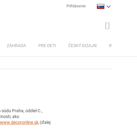
Prihlásenie
NÁKUPNÝ
KOŠÍK
ZÁHRADA
PRE DETI
ČESKÝ DIZAJN
INSPIRACE
súdu Praha, oddiel C.,
čnosti, ako
www.decoronline.sk
.(ďalej