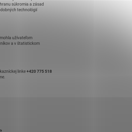
ochranu súkromia a zásad
odobných technológií
ť mohla užívateľom
níkov a v štatistickom
kazníckej linke
+420 775 518
me.
e