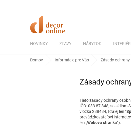
Prejsť
na
obsah
NOVINKY
ZĽAVY
NÁBYTOK
INTERIÉR
Domov
Informácie pre Vás
Zásady ochrany
Zásady ochran
Tieto zásady ochrany osobn
IČO: 033 87 348, so sídlom 
vložka 288434, (ďalej len "
Sp
prevádzkovateľovi internet
len „
Webová stránka
”).