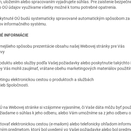
, uložením alebo spracovaním vyjadrujete súhlas. Pre zaistenie bezpeč
 o OÚ údajov využívame všetky možné k tomu potrebné opatrenia.
oskytnuté OÚ budú systematicky spravované automatickým spôsobom za 
jov informačného systému.
NÉ INFORMÁCIE
vnejšieho spôsobu prezentácie obsahu našej Webovej stránky pre Vás
uvy
oduktu alebo služby podľa Vašej požiadavky alebo poskytnutie takýchto in
y Vás mohli zaujímať, vrátane obehu marketingových materiálov použitím
tingu elektronickou cestou o produktoch a službách
eb Spoločnosti.
 na Webovej stránke si vzájomne vyjasníme, či Vaše dáta môžu byť použ
iadame o súhlas k jeho odberu, alebo Vám umožníme sa z jeho odberu o
vať elektronickou cestou (e-mailom) alebo telefonicky ohľadom informácií
ným predmetom, ktorý bol uvedený vo Vašej požiadavke alebo bol pred