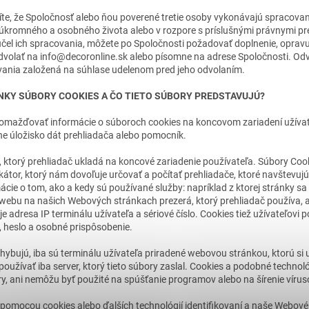
íte, že Spoločnosť alebo ňou poverené tretie osoby vykonávajú spracovani
úkromného a osobného života alebo v rozpore s príslušnými právnymi pr
el ich spracovania, môžete po Spoločnosti požadovať doplnenie, opravu,
volať na info@decoronline.sk alebo písomne na adrese Spoločnosti. Odv
ania založená na súhlase udelenom pred jeho odvolaním.
KY SÚBORY COOKIES A ČO TIETO SÚBORY PREDSTAVUJÚ?
mažďovať informácie o súboroch cookies na koncovom zariadení užívat
ne úložisko dát prehliadača alebo pomocník.
r, ktorý prehliadač ukladá na koncové zariadenie používateľa. Súbory Co
kátor, ktorý nám dovoľuje určovať a počítať prehliadače, ktoré navštevu
ácie o tom, ako a kedy sú používané služby: napríklad z ktorej stránky sa
 webu na našich Webových stránkach prezerá, ktorý prehliadač používa, ak
je adresa IP terminálu užívateľa a sériové číslo. Cookies tiež užívateľov
 heslo a osobné prispôsobenie.
hybujú, iba sú terminálu užívateľa priradené webovou stránkou, ktorú si 
používať iba server, ktorý tieto súbory zaslal. Cookies a podobné techno
y, ani nemôžu byť použité na spúšťanie programov alebo na šírenie vírus
 pomocou cookies alebo ďalších technológií identifikovaní a naše Webo