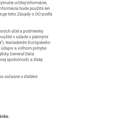
tnutie určitej informácie,
 informácia bude použitá len
dzuje tieto Zásady o OÚ podľa
torých účel a podmienky
oužité v súlade s platnými
n
"), Nariadením Európskeho
h údajov a voľnom pohybe
licky General Data
ej spoločnosti, a ďalej
ebo súčasne s ďalšími
ánke
.