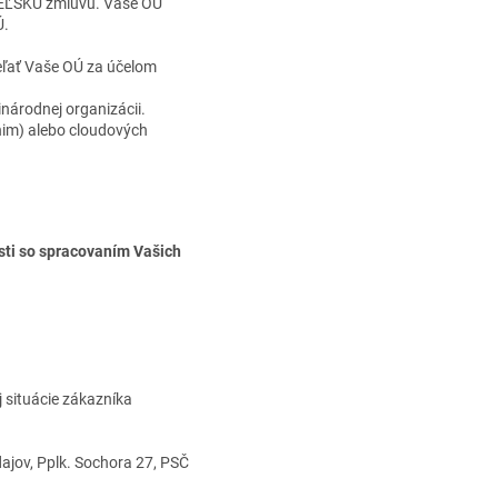
TEĽSKÚ zmluvu. Vaše OÚ
Ú.
eľať Vaše OÚ za účelom
národnej organizácii.
chim) alebo cloudových
osti so spracovaním Vašich
 situácie zákazníka
ajov, Pplk. Sochora 27, PSČ