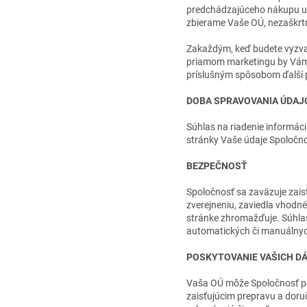
predchádzajúceho nákupu u n
zbierame Vaše OÚ, nezaškrtn
Zakaždým, keď budete vyzvaní
priamom marketingu by Vám 
príslušným spôsobom ďalší 
DOBA SPRAVOVANIA ÚDAJ
Súhlas na riadenie informáci
stránky Vaše údaje Spoločno
BEZPEČNOSŤ
Spoločnosť sa zaväzuje zais
zverejneniu, zaviedla vhodn
stránke zhromažďuje. Súhlas
automatických či manuálnych
POSKYTOVANIE VAŠICH D
Vaša OÚ môže Spoločnosť pos
zaisťujúcim prepravu a doru