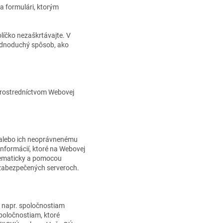
a formulári, ktorým
líčko nezaškrtávajte. V
ednoduchý spôsob, ako
 prostredníctvom Webovej
 alebo ich neoprávnenému
informácií, ktoré na Webovej
stematicky a pomocou
 zabezpečených serveroch.
, napr. spoločnostiam
poločnostiam, ktoré