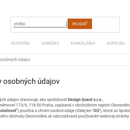
HĽADAŤ
KUCHYŇA
DARČEKY
KANCELÁRIA
KÚPEĽŇA
 osobných údajov
y osobných údajov
ých údajov stanovuje, ako spoločnosť
Design Quest s.r.o.
,
Sněmovní 173/9, 118 00 Praha, zapísaná v obchodnom registri Okresného 
oločnosť
") používa a chráni osobné údaje (ďalej len "
OÚ
"), ktoré sú Spolo
ového obchodu Decoronline.sk odovzdávané používaním webovej stránky