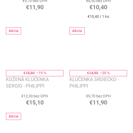
€9,70 bez DPH
€8,50 bez DPH
€11,90
€10,40
Jednotková
€10,40 / 1 ks
cena:
Akcia
Akcia
€18,80
–19 %
€14,90
–20 %
KOŽENÁ KĽÚČENKA
KĽÚČENKA SRDIEČKO -
SERGIO - PHILIPPI
PHILIPPI
€12,30 bez DPH
€9,70 bez DPH
€15,10
€11,90
Akcia