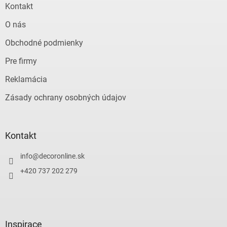
v
Kontakt
k
y
O nás
v
ý
Obchodné podmienky
p
Pre firmy
i
s
Reklamácia
u
Zásady ochrany osobných údajov
Kontakt
info
@
decoronline.sk
+420 737 202 279
Inspirace