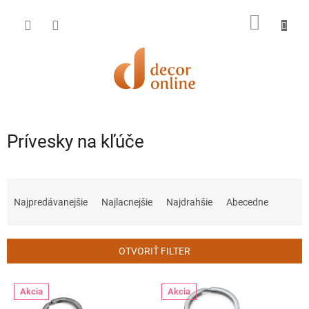
Prejsť
na
NÁKU
obsah
KOŠÍK
Prívesky na kľúče
R
a
Najpredávanejšie
Najlacnejšie
Najdrahšie
Abecedne
d
e
n
OTVORIŤ FILTER
i
e
V
p
Akcia
Akcia
ý
r