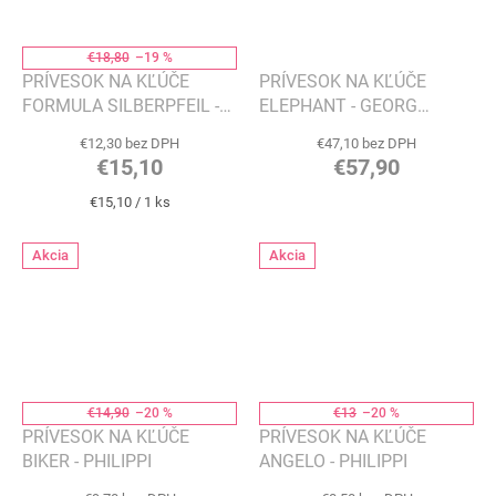
€18,80
–19 %
PRÍVESOK NA KĽÚČE
PRÍVESOK NA KĽÚČE
FORMULA SILBERPFEIL -
ELEPHANT - GEORG
PHILIPPI
JENSEN
€12,30 bez DPH
€47,10 bez DPH
€15,10
€57,90
Jednotková
€15,10 / 1 ks
cena:
Akcia
Akcia
€14,90
–20 %
€13
–20 %
PRÍVESOK NA KĽÚČE
PRÍVESOK NA KĽÚČE
BIKER - PHILIPPI
ANGELO - PHILIPPI