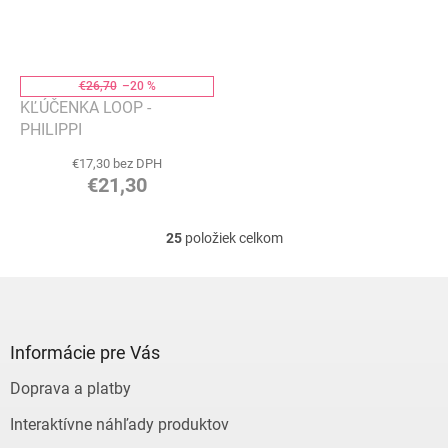
€26,70
–20 %
KĽÚČENKA LOOP -
PHILIPPI
€17,30 bez DPH
€21,30
25
položiek celkom
O
v
l
Z
á
á
d
p
a
ä
Informácie pre Vás
c
t
i
Doprava a platby
i
e
e
p
Interaktívne náhľady produktov
r