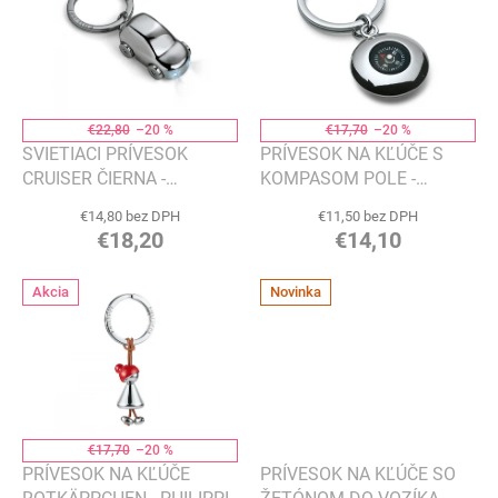
p
o
i
d
s
u
p
k
r
t
o
€22,80
–20 %
€17,70
–20 %
o
d
SVIETIACI PRÍVESOK
PRÍVESOK NA KĽÚČE S
v
u
CRUISER ČIERNA -
KOMPASOM POLE -
k
PHILIPPI
PHILIPPI
€14,80 bez DPH
€11,50 bez DPH
t
€18,20
€14,10
o
v
Akcia
Novinka
€17,70
–20 %
PRÍVESOK NA KĽÚČE
PRÍVESOK NA KĽÚČE SO