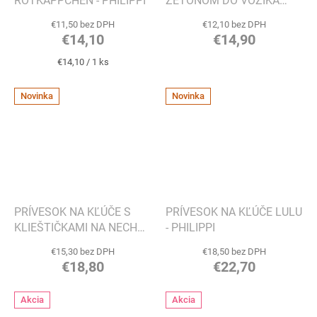
ROTKÄPPCHEN - PHILIPPI
ŽETÓNOM DO VOZÍKA
COIN - PHILIPPI
€11,50 bez DPH
€12,10 bez DPH
€14,10
€14,90
Jednotková
€14,10 / 1 ks
cena:
Novinka
Novinka
PRÍVESOK NA KĽÚČE S
PRÍVESOK NA KĽÚČE LULU
KLIEŠTIČKAMI NA NECHTY
- PHILIPPI
CLIP - PHILIPPI
€15,30 bez DPH
€18,50 bez DPH
€18,80
€22,70
Akcia
Akcia