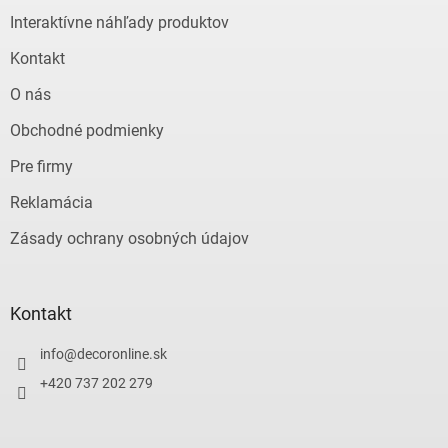
e
Interaktívne náhľady produktov
Kontakt
O nás
Obchodné podmienky
Pre firmy
Reklamácia
Zásady ochrany osobných údajov
Kontakt
info
@
decoronline.sk
+420 737 202 279