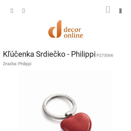
Prejsť
na
NÁKU
obsah
KOŠÍK
Kľúčenka Srdiečko - Philippi
P273066
Značka:
Philippi