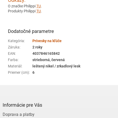
Odkazy:
O značke Philippi
TU
.
Produkty Philippi
TU
.
Dodatočné parametre
Kategória
:
Prívesky na kľúče
Záruka
:
2 roky
EAN
:
4037846165842
Farba
:
strieborná, červená
Materiál
:
leštený nikel / zrkadlový lesk
Priemer (cm)
:
6
Z
á
p
ä
Informácie pre Vás
t
Doprava a platby
i