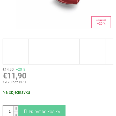
€14,90
–20 %
€14,90
–20 %
€11,90
€9,70 bez DPH
Jednotková
Na objednávku
cena:
PRIDAŤ DO KOŠÍKA