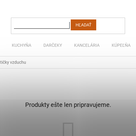
HĽADAŤ
KUCHYŇA
DARČEKY
KANCELÁRIA
KÚPEĽŇA
stičky vzduchu
Produkty ešte len pripravujeme.