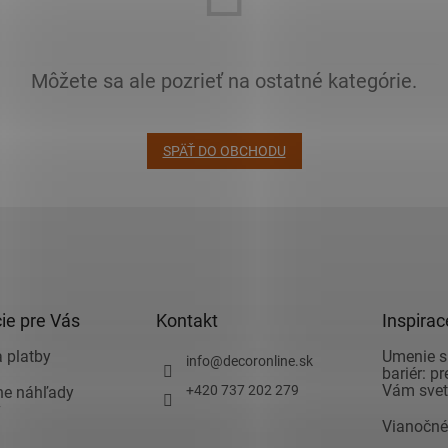
Môžete sa ale pozrieť na ostatné kategórie.
SPÄŤ DO OBCHODU
ie pre Vás
Kontakt
Inspirac
 platby
Umenie s
info
@
decoronline.sk
bariér: p
Vám svet 
+420 737 202 279
vne náhľady
v
Vianočné