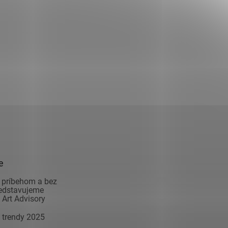
e
 príbehom a bez
redstavujeme
Art Advisory
 trendy 2025