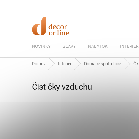
Prejsť
na
obsah
NOVINKY
ZĽAVY
NÁBYTOK
INTERIÉR
Domov
Interiér
Domáce spotrebiče
Či
Čističky vzduchu