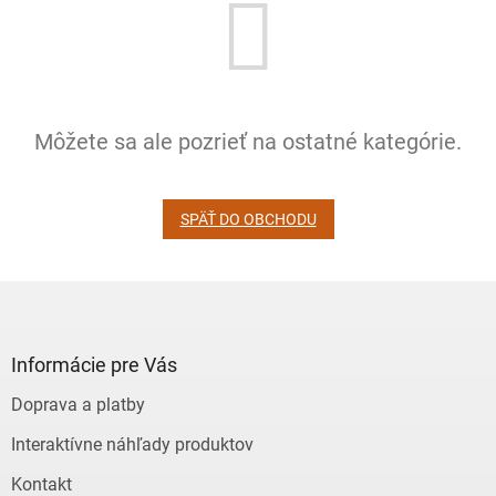
Môžete sa ale pozrieť na ostatné kategórie.
SPÄŤ DO OBCHODU
Z
á
p
ä
Informácie pre Vás
t
Doprava a platby
i
e
Interaktívne náhľady produktov
Kontakt