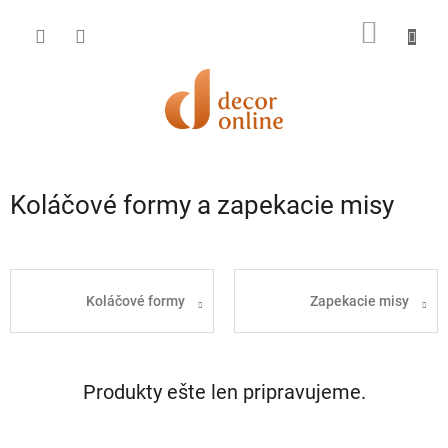
Prejsť
na
NÁKU
obsah
KOŠÍK
Koláčové formy a zapekacie misy
Koláčové formy
Zapekacie misy
Produkty ešte len pripravujeme.