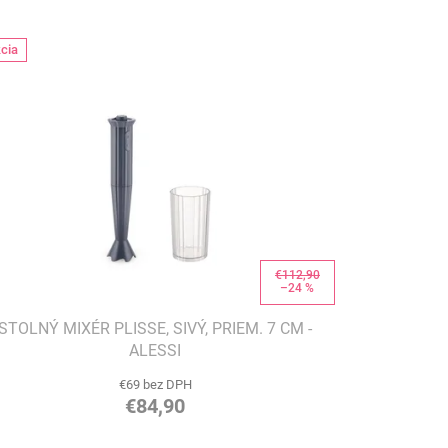
cia
€112,90
–24 %
STOLNÝ MIXÉR PLISSE, SIVÝ, PRIEM. 7 CM -
ALESSI
€69 bez DPH
€84,90