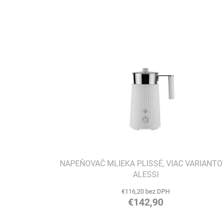
i
e
V
p
ý
r
p
o
i
d
s
u
p
k
r
t
o
o
d
v
u
k
t
o
v
NAPEŇOVAČ MLIEKA PLISSÉ, VIAC VARIANTO
ALESSI
€116,20 bez DPH
€142,90