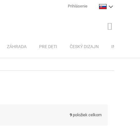
Prihlásenie
NÁKUPNÝ
KOŠÍK
ZÁHRADA
PRE DETI
ČESKÝ DIZAJN
INSPIRACE
9
položiek celkom