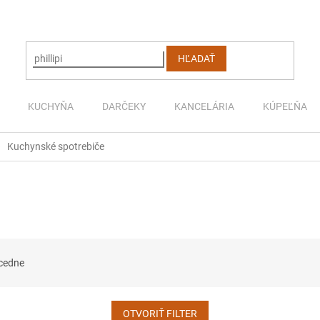
HĽADAŤ
KUCHYŇA
DARČEKY
KANCELÁRIA
KÚPEĽŇA
Kuchynské spotrebiče
cedne
OTVORIŤ FILTER