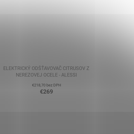
ELEKTRICKÝ ODŠŤAVOVAČ CITRUSOV Z
NEREZOVEJ OCELE - ALESSI
€218,70 bez DPH
€269