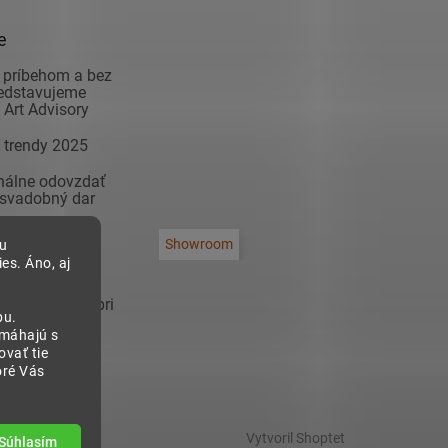
e
 príbehom a bez
redstavujeme
Art Advisory
 trendy 2025
inálne odovzdať
 svadobný dar
adiť modernú
Showroom
bu
na čo si dať
es. Áno, aj
 zariaďovaní
sa inšpirovať pri
bu.
 predsieň!
omáhajú s
vať tie
oré Vás
Vytvoril Shoptet
Súhlasím