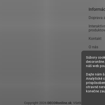
ä
t
Informác
i
e
Doprava a
Interaktí
produkto
Kontakt
O nás
Obchodné
Súbory cook
decoronline
Pre firmy
náš web pou
Reklamác
Dajte nám š
Analytické 
Zásady o
prispôsoben
osobných
otravné ner
konečne zauj
Copyright 2026
DECORonline.sk
. Všetky práva vyhrade