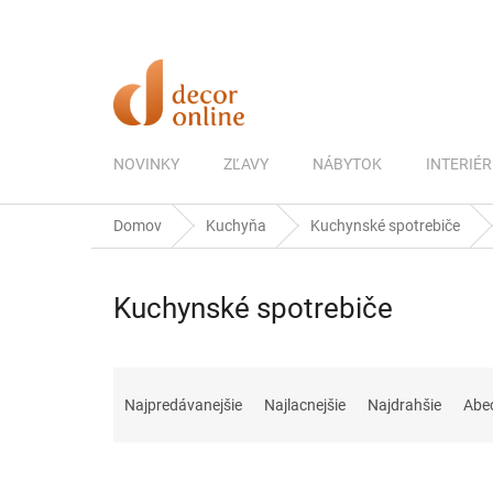
Prejsť
na
obsah
NOVINKY
ZĽAVY
NÁBYTOK
INTERIÉR
Domov
Kuchyňa
Kuchynské spotrebiče
Kuchynské spotrebiče
R
a
Najpredávanejšie
Najlacnejšie
Najdrahšie
Abe
d
e
n