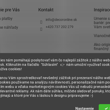
c
i
ie pre Vás
Kontakt
Inspirac
e
p
 platby
Umenie s
info
@
decoronline.sk
bariér: p
r
Vám svet 
+420 737 202 279
vne náhľady
v
v
k
Vianočné
y
v
Ako orig
ý
finančný
p
i
Ako zari
 podmienky
s
ies nám pomáhajú poskytovať vám čo najlepší zážitok z nášho we
spálňu a 
.sk. Kliknutím na tlačidlo "Súhlasím" 👉 nám umožní využívať cooki
u
pozor pri
žíva cookies!
Nechajte 
ia
ancu Vám sprostredkovať nevšedný zážitok pri prezeraní nášho we
zariadení
cookies používame na analýzu návštevnosti, personalizačné nám p
chrany
ím webu a vďaka marketingovým cookies Vás už nebudú prenasledo
 údajov
elevantné reklamy. Ak nám dáte súhlas, môžete sledovať ponuky, kt
ímajú a ktoré pre Vás s láskou k designu pripravujeme :-)
né.
Nastavenie