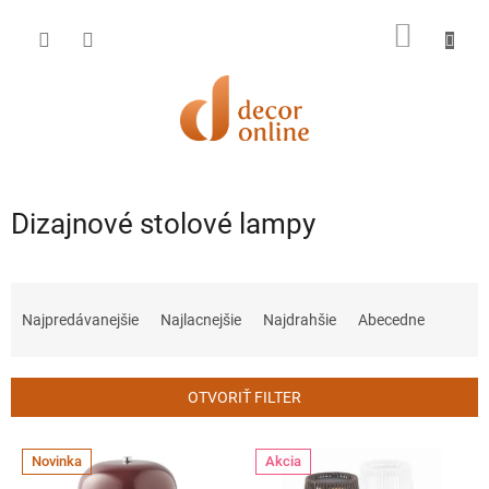
Prejsť
na
NÁKU
obsah
KOŠÍK
Dizajnové stolové lampy
R
a
Najpredávanejšie
Najlacnejšie
Najdrahšie
Abecedne
d
e
n
OTVORIŤ FILTER
i
e
V
p
Novinka
Akcia
ý
r