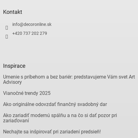
Kontakt
info
@
decoronline.sk
+420 737 202 279
Inspirace
Umenie s príbehom a bez bariér: predstavujeme Vám svet Art
Advisory
Vianočné trendy 2025
Ako originálne odovzdať finančný svadobný dar
Ako zariadiť modernú spálňu a na čo si dať pozor pri
zariaďovaní
Nechajte sa inšpirovať pri zariadení predsieň!