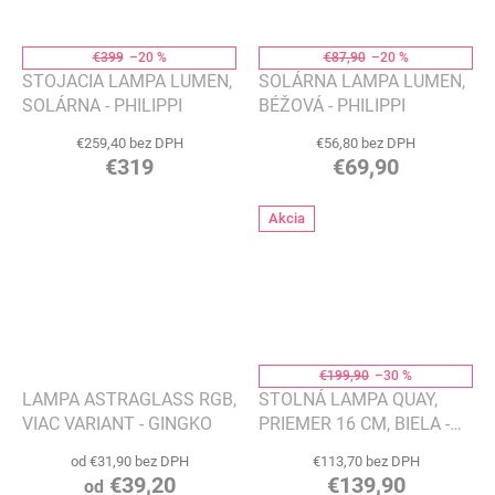
€399
–20 %
€87,90
–20 %
STOJACIA LAMPA LUMEN,
SOLÁRNA LAMPA LUMEN,
SOLÁRNA - PHILIPPI
BÉŽOVÁ - PHILIPPI
€259,40 bez DPH
€56,80 bez DPH
€319
€69,90
Akcia
€199,90
–30 %
LAMPA ASTRAGLASS RGB,
STOLNÁ LAMPA QUAY,
VIAC VARIANT - GINGKO
PRIEMER 16 CM, BIELA -
EVA SOLO
od €31,90 bez DPH
€113,70 bez DPH
€39,20
€139,90
od