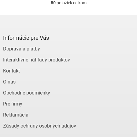
50
položiek celkom
O
v
l
Z
á
á
d
p
a
ä
Informácie pre Vás
c
t
i
Doprava a platby
i
e
e
p
Interaktívne náhľady produktov
r
v
Kontakt
k
y
O nás
v
ý
Obchodné podmienky
p
Pre firmy
i
s
Reklamácia
u
Zásady ochrany osobných údajov