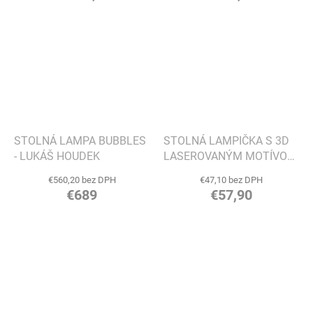
STOLNÁ LAMPA BUBBLES
STOLNÁ LAMPIČKA S 3D
- LUKÁŠ HOUDEK
LASEROVANÝM MOTÍVOM,
VIAC VARIANTOV - GINGKO
€560,20 bez DPH
€47,10 bez DPH
€689
€57,90