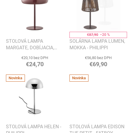
p
o
i
d
s
u
p
k
r
t
o
€87,90
–20 %
o
d
STOLOVÁ LAMPA
SOLÁRNA LAMPA LUMEN,
v
u
MARGATE, DOBÍJACIA,
MOKKA - PHILIPPI
k
BORDEAUX - HOUSE
€20,10 bez DPH
€56,80 bez DPH
t
NORDIC
€24,70
€69,90
o
v
Novinka
Novinka
STOLOVÁ LAMPA HELEN -
STOLOVÁ LAMPA EDISON