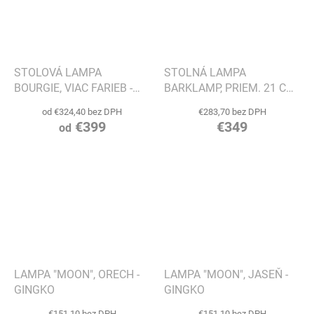
STOLOVÁ LAMPA
STOLNÁ LAMPA
BOURGIE, VIAC FARIEB -
BARKLAMP, PRIEM. 21 CM
KARTELL
- ALESSI
od €324,40 bez DPH
€283,70 bez DPH
€399
€349
od
LAMPA "MOON", ORECH -
LAMPA "MOON", JASEŇ -
GINGKO
GINGKO
€151,10 bez DPH
€151,10 bez DPH