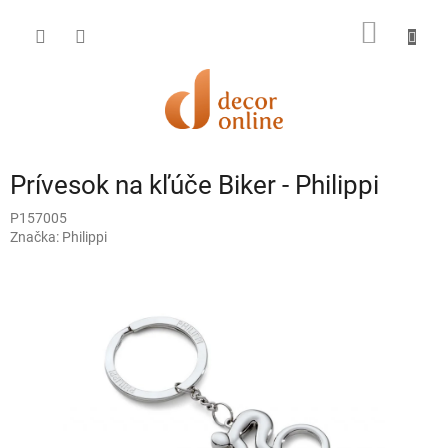
Prejsť
na
NÁKU
obsah
KOŠÍK
Prívesok na kľúče Biker - Philippi
P157005
Značka:
Philippi