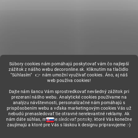
Súbory cookies nám pomáhajú poskytovať vám čo najlepší
zážitok z nášho webu decoronline.sk. Kliknutím na tlačidlo
"Súhlasím" 👉 nám umožní využívať cookies. Áno, aj náš
web používa cookies!
Showroom
Dajte nám šancu Vám sprostredkovať nevšedný zážitok pri
prezeraní nášho webu. Analytické cookies používame na
analýzu návštevnosti, personalizačné nám pomáhajú s
prispôsobením webu a vďaka marketingovým cookies Vás už
nebudú prenasledovať tie otravné nerelevantné reklamy. Ak
nám dáte súhlas, môžete sledovať ponuky, ktoré Vás konečne
DECORonline.sk
zaujímajú a ktoré pre Vás s láskou k designu pripravujeme :-)
Vytvoril Shoptet