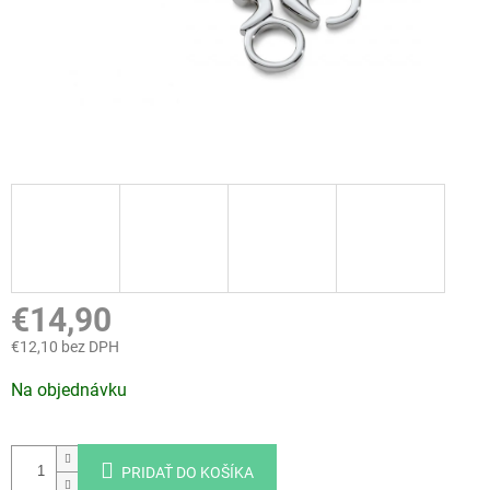
€14,90
€12,10 bez DPH
Jednotková
Na objednávku
cena:
PRIDAŤ DO KOŠÍKA