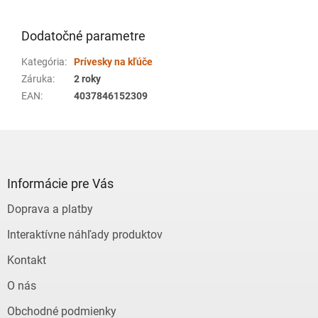
Dodatočné parametre
Kategória
:
Prívesky na kľúče
Záruka
:
2 roky
EAN
:
4037846152309
Z
á
p
ä
Informácie pre Vás
t
Doprava a platby
i
e
Interaktívne náhľady produktov
Kontakt
O nás
Obchodné podmienky