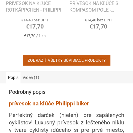
PRÍVESOK NA KĽÚČE
PRÍVESOK NA KĽÚČE S
ROTKÄPPCHEN - PHILIPPI
KOMPASOM POLE -
PHILIPPI
€14,40 bez DPH
€14,40 bez DPH
€17,70
€17,70
Jednotková
€17,70 / 1 ks
cena:
ZOBRAZIŤ VŠETKY SÚVISIACE PRODUKTY
Popis
Videá (1)
Podrobný popis
prívesok na kľúče Philippi biker
Perfektný darček (nielen) pre zapálených
cyklistov! Luxusný prívesok z lešteného niklu
v tvare cyklisty idúceho si pre prvé miesto,