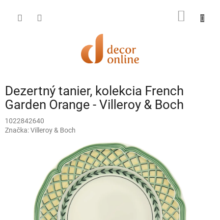
Prejsť
na
NÁKU
obsah
KOŠÍK
Dezertný tanier, kolekcia French
Garden Orange - Villeroy & Boch
1022842640
Značka:
Villeroy & Boch