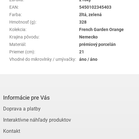
EAN
:
5450102345403
Farba
:
žltá, zelená
Hmotnosť (g)
:
328
Kolekcia
:
French Garden Orange
Krajina pôvodu
:
Nemecko
Materiál
:
prémiový porcelán
Priemer (cm)
:
21
Vhodné do mikrovlnky / umývačky
:
áno / áno
Z
á
p
ä
Informácie pre Vás
t
Doprava a platby
i
e
Interaktívne náhľady produktov
Kontakt