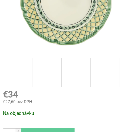
€34
€27,60 bez DPH
Jednotková
Na objednávku
cena: