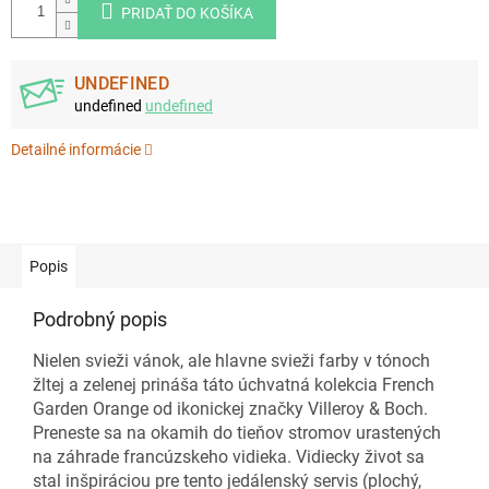
PRIDAŤ DO KOŠÍKA
UNDEFINED
undefined
undefined
Detailné informácie
Popis
Podrobný popis
Nielen svieži vánok, ale hlavne svieži farby v tónoch
žltej a zelenej prináša táto úchvatná kolekcia French
Garden Orange od ikonickej značky Villeroy & Boch.
Preneste sa na okamih do tieňov stromov urastených
na záhrade francúzskeho vidieka. Vidiecky život sa
stal inšpiráciou pre tento jedálenský servis (plochý,