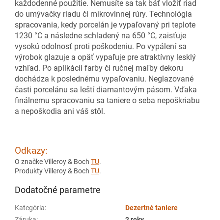
každodenné použitie. Nemusíte sa tak báť vložiť riad
do umývačky riadu či mikrovlnnej rúry. Technológia
spracovania, kedy porcelán je vypaľovaný pri teplote
1230 °C a následne schladený na 650 °C, zaisťuje
vysokú odolnosť proti poškodeniu. Po vypálení sa
výrobok glazuje a opäť vypaľuje pre atraktívny lesklý
vzhľad. Po aplikácii farby či ručnej maľby dekoru
dochádza k poslednému vypaľovaniu. Neglazované
časti porcelánu sa leští diamantovým pásom. Vďaka
finálnemu spracovaniu sa taniere o seba nepoškriabu
a nepoškodia ani váš stôl.
Odkazy:
O značke Villeroy & Boch
TU
.
Produkty Villeroy & Boch
TU
.
Dodatočné parametre
Kategória
:
Dezertné taniere
Záruka
:
2 roky