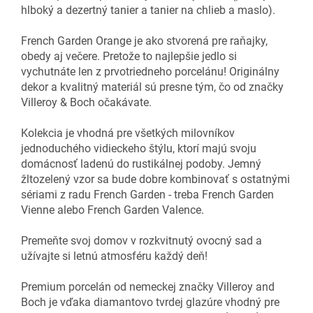
hlboký a dezertný tanier a tanier na chlieb a maslo).
French Garden Orange je ako stvorená pre raňajky,
obedy aj večere. Pretože to najlepšie jedlo si
vychutnáte len z prvotriedneho porcelánu! Originálny
dekor a kvalitný materiál sú presne tým, čo od značky
Villeroy & Boch očakávate.
Kolekcia je vhodná pre všetkých milovníkov
jednoduchého vidieckeho štýlu, ktorí majú svoju
domácnosť ladenú do rustikálnej podoby. Jemný
žltozelený vzor sa bude dobre kombinovať s ostatnými
sériami z radu French Garden - treba French Garden
Vienne alebo French Garden Valence.
Premeňte svoj domov v rozkvitnutý ovocný sad a
užívajte si letnú atmosféru každý deň!
Premium porcelán od nemeckej značky Villeroy and
Boch je vďaka diamantovo tvrdej glazúre vhodný pre