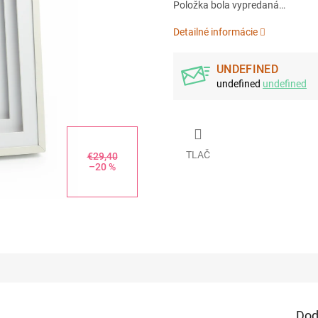
Položka bola vypredaná…
Detailné informácie
UNDEFINED
undefined
undefined
TLAČ
€29,40
–20 %
Dod