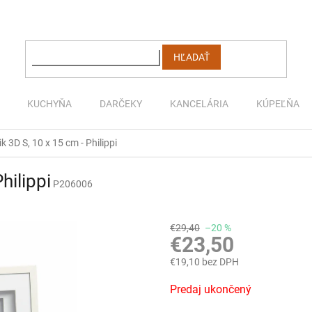
HĽADAŤ
KUCHYŇA
DARČEKY
KANCELÁRIA
KÚPEĽŇA
 3D S, 10 x 15 cm - Philippi
hilippi
P206006
€29,40
–20 %
€23,50
€19,10 bez DPH
Jednotková
Predaj ukončený
cena: