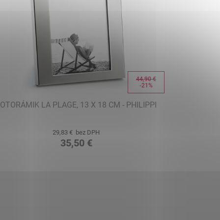
44,90 €
-21%
OTORÁMIK LA PLAGE, 13 X 18 CM - PHILIPPI
29,83 € bez DPH
35,50 €