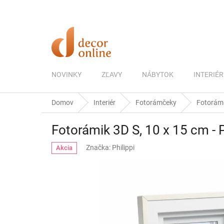
Prejsť
na
obsah
NOVINKY
ZĽAVY
NÁBYTOK
INTERIÉR
Domov
Interiér
Fotorámčeky
Fotorámik
Fotorámik 3D S, 10 x 15 cm - P
Značka:
Philippi
Akcia