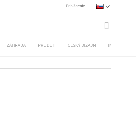
Prihlásenie
NÁKUPNÝ
KOŠÍK
ZÁHRADA
PRE DETI
ČESKÝ DIZAJN
INSPIRACE