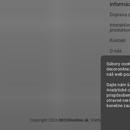
Informác
i
e
Doprava a
Interaktí
produkto
Kontakt
O nás
Obchodné
Súbory cook
decoronline
Pre firmy
náš web pou
Reklamác
Dajte nám š
Analytické 
Zásady o
prispôsoben
osobných
otravné ner
konečne zauj
Copyright 2026
DECORonline.sk
. Všetky práva vyhrade