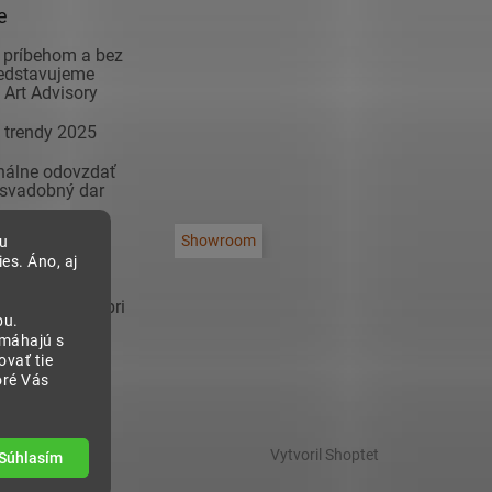
e
 príbehom a bez
redstavujeme
Art Advisory
 trendy 2025
inálne odovzdať
 svadobný dar
adiť modernú
Showroom
bu
na čo si dať
es. Áno, aj
 zariaďovaní
sa inšpirovať pri
bu.
 predsieň!
omáhajú s
vať tie
oré Vás
Vytvoril Shoptet
Súhlasím