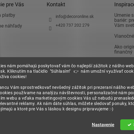
ie pre Vás
Kontakt
Inspirac
 platby
Umenie s
info
@
decoronline.sk
bariér: p
Vám svet 
+420 737 202 279
vne náhľady
v
Vianočné
Ako orig
finančný
Ako zari
 podmienky
ies nám pomáhajú poskytovať vám čo najlepší zážitok z nášho we
spálňu a 
.sk. Kliknutím na tlačidlo "Súhlasím" 👉 nám umožní využívať cooki
pozor pri
žíva cookies!
Nechajte 
ia
ancu Vám sprostredkovať nevšedný zážitok pri prezeraní nášho we
zariadení
cookies používame na analýzu návštevnosti, personalizačné nám p
chrany
ím webu a vďaka marketingovým cookies Vás už nebudú prenasledo
 údajov
elevantné reklamy. Ak nám dáte súhlas, môžete sledovať ponuky, kt
ímajú a ktoré pre Vás s láskou k designu pripravujeme :-)
né.
Nastavenie