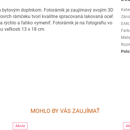
m bytovým doplnkom. Fotorámik je zaujímavý svojím 3D
Kate
vrch rámčeku tvorí kvalitne spracovaná lakovaná oceľ.
Záru
 rýchlo a ľahko vymeniť. Fotorámik je na fotografiu vo
EAN
:
iu veľkosti 13 x 18 cm.
Farb
Mate
Roz
Polo
MOHLO BY VÁS ZAUJÍMAŤ
Akcia
Ak