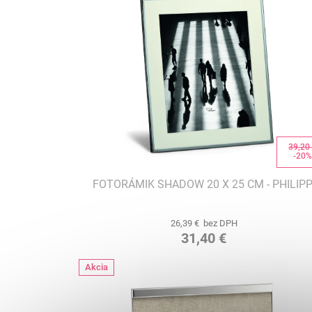
39,20
-20
FOTORÁMIK SHADOW 20 X 25 CM - PHILIPP
26,39 € bez DPH
31,40 €
Akcia