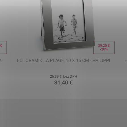
 €
39,20 €
%
-20%
 -
FOTORÁMIK LA PLAGE, 10 X 15 CM - PHILIPPI
F
26,39 € bez DPH
31,40 €