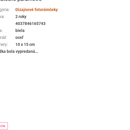
gória
:
Dizajnové fotorámčeky
ka
:
2 roky
4037846165743
a
:
biela
riál
:
oceľ
mery
:
10 x 15 cm
žka bola vypredaná…
cia