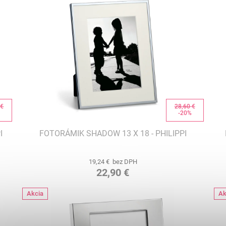
 €
28,60 €
%
-20%
I
FOTORÁMIK SHADOW 13 X 18 - PHILIPPI
19,24 € bez DPH
22,90 €
Akcia
Ak