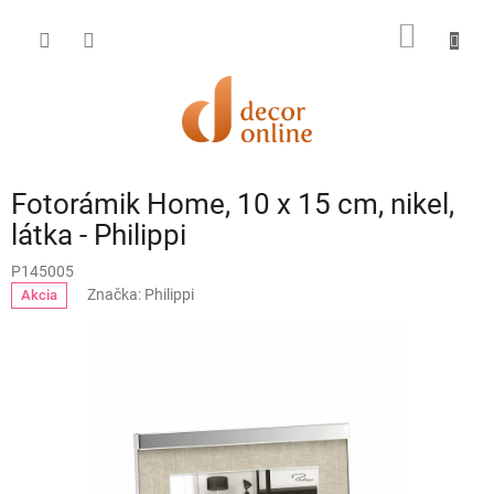
Prejsť
na
NÁKU
obsah
KOŠÍK
Fotorámik Home, 10 x 15 cm, nikel,
látka - Philippi
P145005
Značka:
Philippi
Akcia