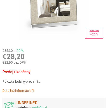
€35,30
–20 %
€35,30
–20 %
€28,20
€22,90 bez DPH
Jednotková
Predaj ukončený
cena:
Položka bola vypredaná…
Detailné informácie
UNDEFINED
undefined
undefined