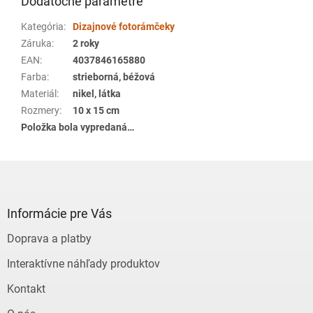
Dodatočné parametre
Kategória
:
Dizajnové fotorámčeky
Záruka
:
2 roky
EAN
:
4037846165880
Farba
:
strieborná, béžová
Materiál
:
nikel, látka
Rozmery
:
10 x 15 cm
Položka bola vypredaná…
Z
á
p
ä
Informácie pre Vás
t
Doprava a platby
i
e
Interaktívne náhľady produktov
Kontakt