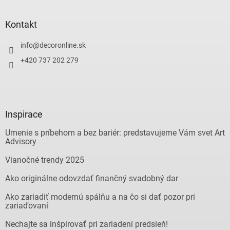
Kontakt
info
@
decoronline.sk
+420 737 202 279
Inspirace
Umenie s príbehom a bez bariér: predstavujeme Vám svet Art
Advisory
Vianočné trendy 2025
Ako originálne odovzdať finančný svadobný dar
Ako zariadiť modernú spálňu a na čo si dať pozor pri
zariaďovaní
Nechajte sa inšpirovať pri zariadení predsieň!