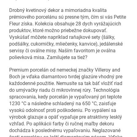
Drobný kvetinový dekor a mimoriadna kvalita
prémiového porcelánu sú presne tým, čím si vás Petite
Fleur získa. Kolekcia obsahuje 28 dych vyrážajúcich
produktov, ktoré možno priebežne dokupovať.
Vyskúšať môžete napríklad raňajkové sety (šálky,
podšálky, cukorničky, mliečenky, kanvice), jedálenské
servisy či oválne misy. Naším favoritom je oválna
polievková misa. Zamilujete sa tiež?
Premium porcelán od nemeckej značky Villeroy and
Boch je vďaka diamantovo tvrdej glazúre vhodný pre
každodenné použitie. Nemusíte sa tak báť vložiť riad
do umývačky riadu či mikrovlnnej rúry. Technológia
spracovania, kedy porcelán je vypaľovaný pri teplote
1230 °C a následne schladený na 650 °C, zaisťuje
vysokú odolnosť proti poškodeniu. Po vypálení sa
výrobok glazuje a opäť vypaľuje pre atraktívny lesklý
vzhľad. Po aplikácii farby či ručnej maľby dekoru
dochádza k poslednému vypaľovaniu. Neglazované