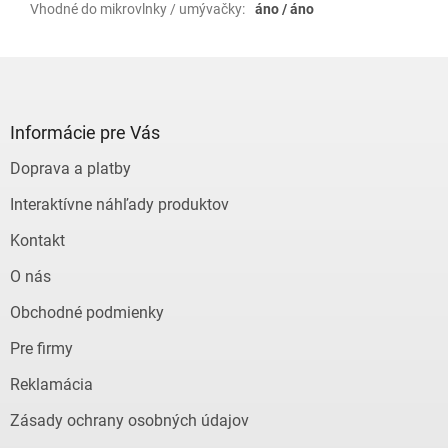
Vhodné do mikrovlnky / umývačky
:
áno / áno
Z
á
p
ä
Informácie pre Vás
t
Doprava a platby
i
e
Interaktívne náhľady produktov
Kontakt
O nás
Obchodné podmienky
Pre firmy
Reklamácia
Zásady ochrany osobných údajov