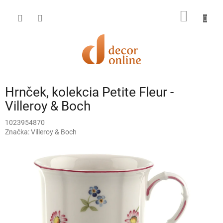
Prejsť
na
NÁKU
obsah
KOŠÍK
Hrnček, kolekcia Petite Fleur -
Villeroy & Boch
1023954870
Značka:
Villeroy & Boch