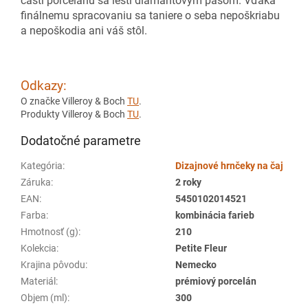
časti porcelánu sa leští diamantovým pásom. Vďaka
finálnemu spracovaniu sa taniere o seba nepoškriabu
a nepoškodia ani váš stôl.
Odkazy:
O značke Villeroy & Boch
TU
.
Produkty Villeroy & Boch
TU
.
Dodatočné parametre
Kategória
:
Dizajnové hrnčeky na čaj
Záruka
:
2 roky
EAN
:
5450102014521
Farba
:
kombinácia farieb
Hmotnosť (g)
:
210
Kolekcia
:
Petite Fleur
Krajina pôvodu
:
Nemecko
Materiál
:
prémiový porcelán
Objem (ml)
:
300