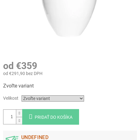
od
€359
od
€291,90
bez DPH
Jednotková
Zvoľte variant
cena:
Velikost
PRIDAŤ DO KOŠÍKA
UNDEFINED