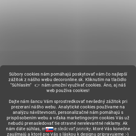
Súbory cookies nám pomáhajú poskytovať vám čo najlepší
zážitok z nášho webu decoronline.sk. Kliknutím na tlačidlo
"Súhlasím" 👉 nám umožní využívať cookies. Áno, aj náš
web používa cookies!
Showroom
Dajte nám šancu Vám sprostredkovať nevšedný zážitok pri
prezeraní nášho webu. Analytické cookies používame na
analýzu návštevnosti, personalizačné nám pomáhajú s
prispôsobením webu a vďaka marketingovým cookies Vás už
nebudú prenasledovať tie otravné nerelevantné reklamy. Ak
nám dáte súhlas, môžete sledovať ponuky, ktoré Vás konečne
DECORonline.sk
zaujímajú a ktoré pre Vás s láskou k designu pripravujeme :-)