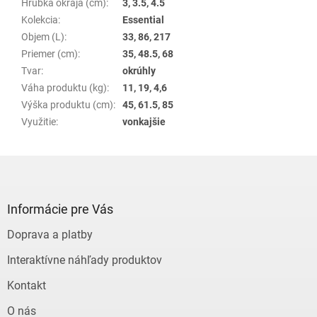
Hrúbka okraja (cm)
:
3, 3.5, 4.5
Kolekcia
:
Essential
Objem (L)
:
33, 86, 217
Priemer (cm)
:
35, 48.5, 68
Tvar
:
okrúhly
Váha produktu (kg)
:
11, 19, 4,6
Výška produktu (cm)
:
45, 61.5, 85
Využitie
:
vonkajšie
Z
á
p
ä
Informácie pre Vás
t
Doprava a platby
i
e
Interaktívne náhľady produktov
Kontakt
O nás