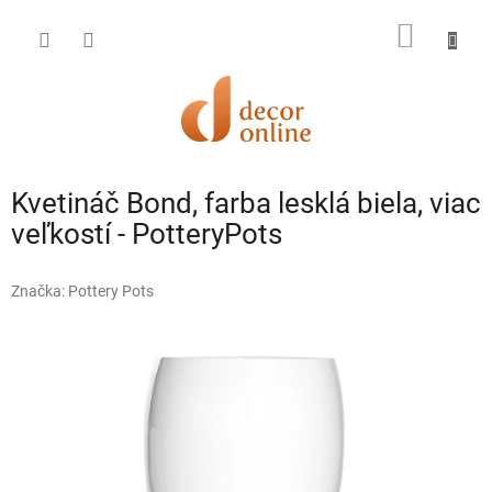
Prejsť
na
NÁKU
obsah
KOŠÍK
Kvetináč Bond, farba lesklá biela, viac
veľkostí - PotteryPots
Značka:
Pottery Pots