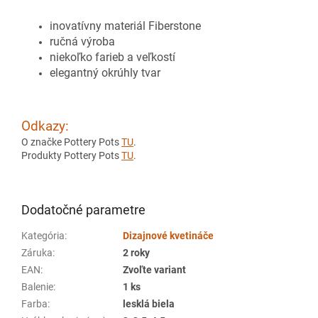
inovatívny materiál Fiberstone
ručná výroba
niekoľko farieb a veľkostí
elegantný okrúhly tvar
Odkazy:
O značke Pottery Pots
TU
.
Produkty Pottery Pots
TU
.
Dodatočné parametre
Kategória
:
Dizajnové kvetináče
Záruka
:
2 roky
EAN
:
Zvoľte variant
Balenie
:
1 ks
Farba
:
lesklá biela