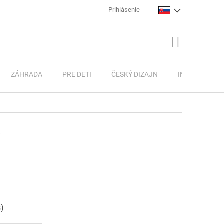
Prihlásenie
NÁKUPNÝ
KOŠÍK
ZÁHRADA
PRE DETI
ČESKÝ DIZAJN
INSPIRACE
4
s)