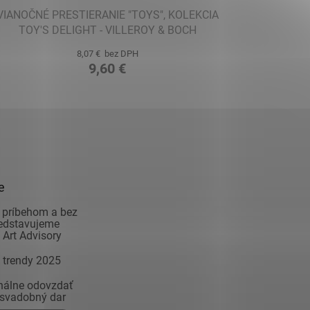
VIANOČNÉ PRESTIERANIE "TOYS", KOLEKCIA
TOY'S DELIGHT - VILLEROY & BOCH
8,07 € bez DPH
9,60 €
e
 príbehom a bez
redstavujeme
Art Advisory
 trendy 2025
inálne odovzdať
 svadobný dar