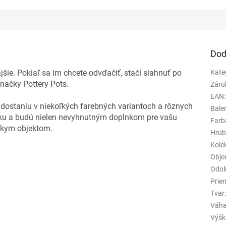
Dod
jšie. Pokiaľ sa im chcete odvďačiť, stačí siahnuť po
Kate
načky Pottery Pots.
Záru
EAN
:
 dostaniu v niekoľkých farebných variantoch a rôznych
Bale
onku a budú nielen nevyhnutným doplnkom pre vašu
Farb
rskym objektom.
Hrúb
Kole
Obje
Odol
Prie
Tvar
Váha
Výšk