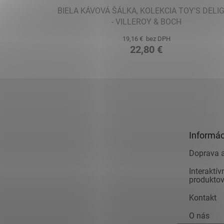
BIELA KÁVOVÁ ŠÁLKA, KOLEKCIA TOY'S DELI
- VILLEROY & BOCH
19,16 € bez DPH
22,80 €
Z
á
p
ä
t
Informác
i
e
Doprava a
Interaktí
produkto
Kontakt
O nás