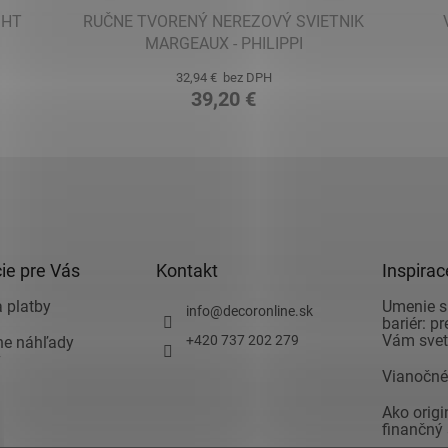
GHT
RUČNE TVORENÝ NEREZOVÝ SVIETNIK
MARGEAUX - PHILIPPI
32,94 € bez DPH
39,20 €
ie pre Vás
Kontakt
Inspirac
 platby
Umenie s
info
@
decoronline.sk
bariér: p
Vám svet 
+420 737 202 279
vne náhľady
v
Vianočné
Ako orig
finančný