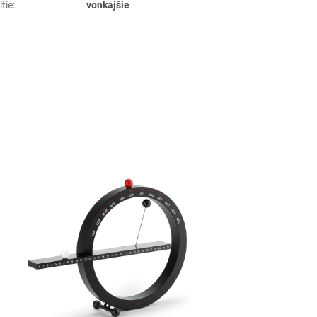
tie
:
vonkajšie