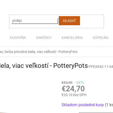
HĽADAŤ
KUCHYŇA
DARČEKY
KANCELÁRIA
KÚPEĽŇA
v, farba prírodná biela, viac veľkostí - PotteryPots
ela, viac veľkostí - PotteryPots
PPD3042-11-6
€32,90
–24 %
€24,70
€20,10 bez DPH
Jednotková
Skladom posledné kusy
(1 k
cena: