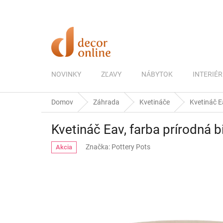
Prejsť
na
obsah
NOVINKY
ZĽAVY
NÁBYTOK
INTERIÉR
Domov
Záhrada
Kvetináče
Kvetináč Ea
Kvetináč Eav, farba prírodná bi
Značka:
Pottery Pots
Akcia