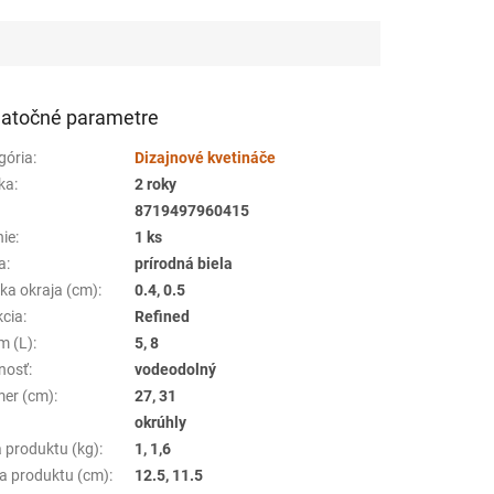
atočné parametre
gória
:
Dizajnové kvetináče
ka
:
2 roky
8719497960415
nie
:
1 ks
a
:
prírodná biela
ka okraja (cm)
:
0.4, 0.5
kcia
:
Refined
m (L)
:
5, 8
nosť
:
vodeodolný
mer (cm)
:
27, 31
:
okrúhly
 produktu (kg)
:
1, 1,6
a produktu (cm)
:
12.5, 11.5