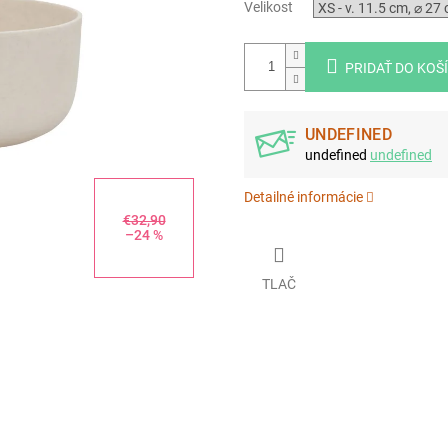
Velikost
PRIDAŤ DO KOŠ
UNDEFINED
undefined
undefined
Detailné informácie
€32,90
–24 %
TLAČ