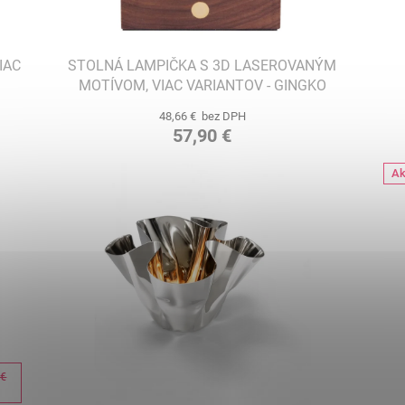
IAC
STOLNÁ LAMPIČKA S 3D LASEROVANÝM
MOTÍVOM, VIAC VARIANTOV - GINGKO
48,66 € bez DPH
57,90 €
Ak
 €
%