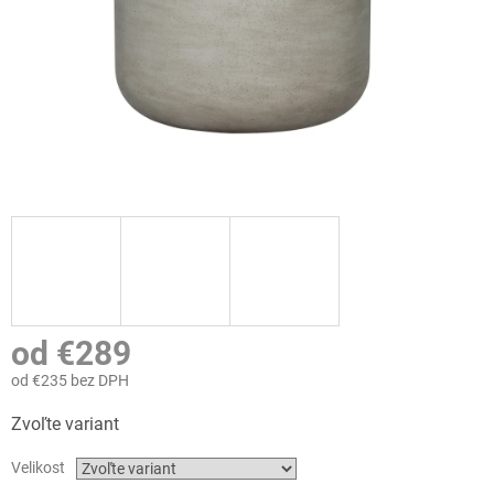
od
€289
od
€235
bez DPH
Jednotková
Zvoľte variant
cena:
Velikost