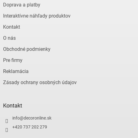
t
Doprava a platby
i
e
Interaktívne náhľady produktov
Kontakt
O nás
Obchodné podmienky
Pre firmy
Reklamácia
Zásady ochrany osobných údajov
Kontakt
info
@
decoronline.sk
+420 737 202 279