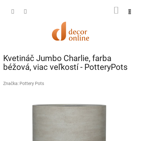
Prejsť
na
NÁKU
obsah
KOŠÍK
Kvetináč Jumbo Charlie, farba
béžová, viac veľkostí - PotteryPots
Značka:
Pottery Pots