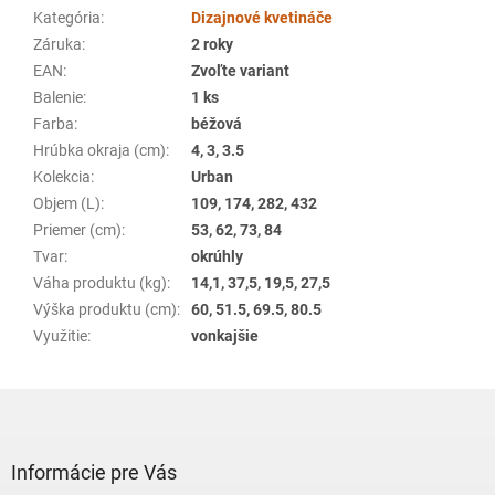
Kategória
:
Dizajnové kvetináče
Záruka
:
2 roky
EAN
:
Zvoľte variant
Balenie
:
1 ks
Farba
:
béžová
Hrúbka okraja (cm)
:
4, 3, 3.5
Kolekcia
:
Urban
Objem (L)
:
109, 174, 282, 432
Priemer (cm)
:
53, 62, 73, 84
Tvar
:
okrúhly
Váha produktu (kg)
:
14,1, 37,5, 19,5, 27,5
Výška produktu (cm)
:
60, 51.5, 69.5, 80.5
Využitie
:
vonkajšie
Z
á
p
ä
Informácie pre Vás