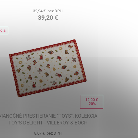
32,94 € bez DPH
39,20 €
cia
12,00 €
-20%
VIANOČNÉ PRESTIERANIE "TOYS", KOLEKCIA
TOY'S DELIGHT - VILLEROY & BOCH
8,07 € bez DPH