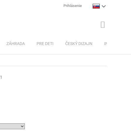
Prihlásenie
NÁKUPNÝ
KOŠÍK
ZÁHRADA
PRE DETI
ČESKÝ DIZAJN
INSPIRACE
01