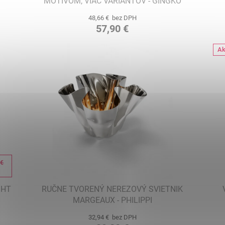
MOTÍVOM, VIAC VARIANTOV - GINGKO
48,66 € bez DPH
57,90 €
Ak
 €
%
GHT
RUČNE TVORENÝ NEREZOVÝ SVIETNIK
MARGEAUX - PHILIPPI
32,94 € bez DPH