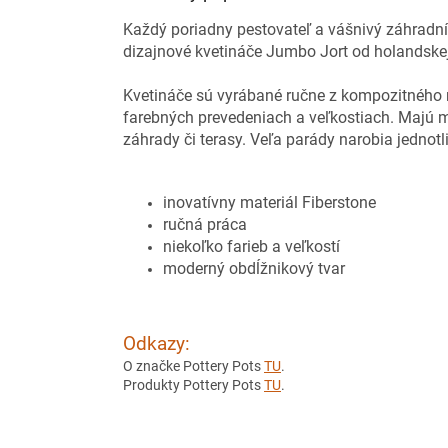
Každý poriadny pestovateľ a vášnivý záhradník 
dizajnové kvetináče Jumbo Jort od holandskej
Kvetináče sú vyrábané ručne z kompozitného m
farebných prevedeniach a veľkostiach. Majú 
záhrady či terasy. Veľa parády narobia jednot
inovatívny materiál Fiberstone
ručná práca
niekoľko farieb a veľkostí
moderný obdĺžnikový tvar
Odkazy:
O značke Pottery Pots
TU
.
Produkty Pottery Pots
TU
.