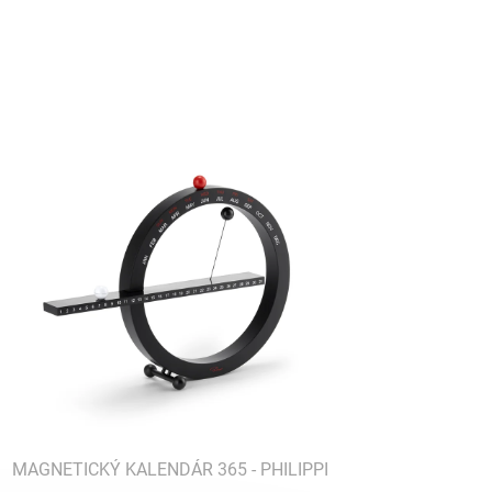
MAGNETICKÝ KALENDÁR 365 - PHILIPPI