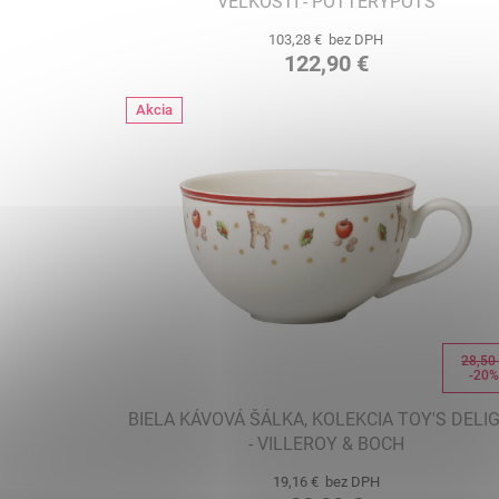
VEĽKOSTÍ - POTTERYPOTS
103,28 € bez DPH
122,90 €
Akcia
28,50
-20
BIELA KÁVOVÁ ŠÁLKA, KOLEKCIA TOY'S DELI
- VILLEROY & BOCH
19,16 € bez DPH