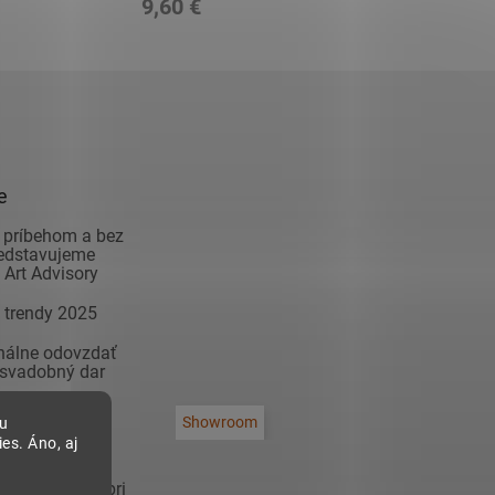
9,60 €
e
 príbehom a bez
redstavujeme
Art Advisory
 trendy 2025
inálne odovzdať
 svadobný dar
adiť modernú
Showroom
bu
na čo si dať
es. Áno, aj
 zariaďovaní
sa inšpirovať pri