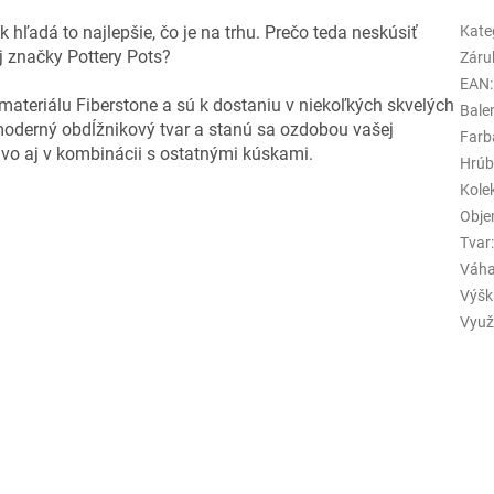
hľadá to najlepšie, čo je na trhu. Prečo teda neskúsiť
Kate
 značky Pottery Pots?
Záru
EAN
:
ateriálu Fiberstone a sú k dostaniu v niekoľkých skvelých
Bale
moderný obdĺžnikový tvar a stanú sa ozdobou vašej
Farb
livo aj v kombinácii s ostatnými kúskami.
Hrúb
Kole
Obje
Tvar
Váha
Výšk
Využi