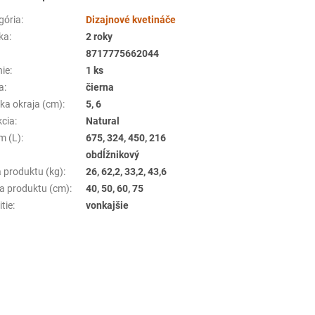
gória
:
Dizajnové kvetináče
ka
:
2 roky
8717775662044
nie
:
1 ks
a
:
čierna
ka okraja (cm)
:
5, 6
kcia
:
Natural
m (L)
:
675, 324, 450, 216
:
obdĺžnikový
 produktu (kg)
:
26, 62,2, 33,2, 43,6
a produktu (cm)
:
40, 50, 60, 75
tie
:
vonkajšie