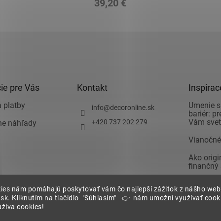
39,20 €
ie pre Vás
Kontakt
Inspirac
 platby
Umenie s
info
@
decoronline.sk
bariér: p
Vám svet 
+420 737 202 279
vne náhľady
v
Vianočné
Ako orig
finančný
Ako zari
 podmienky
ies nám pomáhajú poskytovať vám čo najlepší zážitok z nášho we
spálňu a 
.sk. Kliknutím na tlačidlo "Súhlasím" 👉 nám umožní využívať cooki
pozor pri
žíva cookies!
Nechajte 
ia