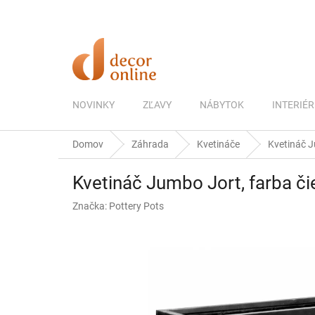
Prejsť
na
obsah
NOVINKY
ZĽAVY
NÁBYTOK
INTERIÉR
Domov
Záhrada
Kvetináče
Kvetináč J
Kvetináč Jumbo Jort, farba čie
Značka:
Pottery Pots