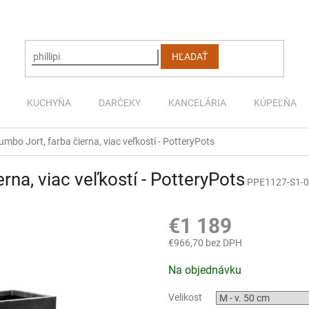
HĽADAŤ
KUCHYŇA
DARČEKY
KANCELÁRIA
KÚPEĽŇA
umbo Jort, farba čierna, viac veľkostí - PotteryPots
rna, viac veľkostí - PotteryPots
PPE1127-S1-
€1 189
€966,70 bez DPH
Jednotková
Na objednávku
cena:
Velikost