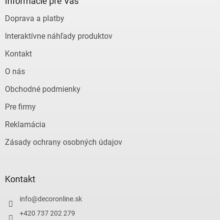
ä
Informácie pre Vás
t
Doprava a platby
i
e
Interaktívne náhľady produktov
Kontakt
O nás
Obchodné podmienky
Pre firmy
Reklamácia
Zásady ochrany osobných údajov
Kontakt
info
@
decoronline.sk
+420 737 202 279