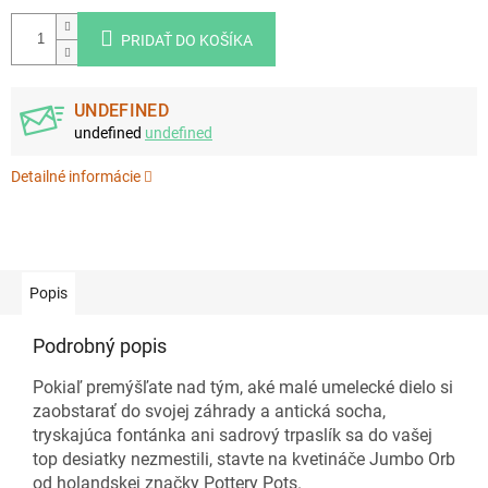
PRIDAŤ DO KOŠÍKA
UNDEFINED
undefined
undefined
Detailné informácie
Popis
Podrobný popis
Pokiaľ premýšľate nad tým, aké malé umelecké dielo si
zaobstarať do svojej záhrady a antická socha,
tryskajúca fontánka ani sadrový trpaslík sa do vašej
top desiatky nezmestili, stavte na kvetináče Jumbo Orb
od holandskej značky Pottery Pots.