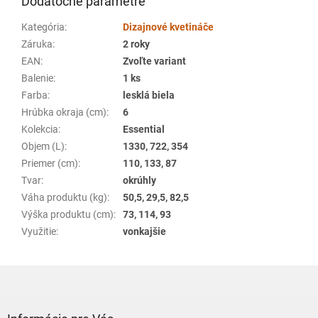
Dodatočné parametre
Kategória
:
Dizajnové kvetináče
Záruka
:
2 roky
EAN
:
Zvoľte variant
Balenie
:
1 ks
Farba
:
lesklá biela
Hrúbka okraja (cm)
:
6
Kolekcia
:
Essential
Objem (L)
:
1330, 722, 354
Priemer (cm)
:
110, 133, 87
Tvar
:
okrúhly
Váha produktu (kg)
:
50,5, 29,5, 82,5
Výška produktu (cm)
:
73, 114, 93
Využitie
:
vonkajšie
Z
á
p