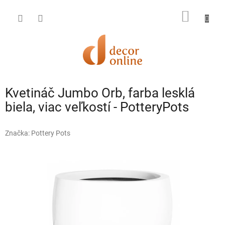
Prejsť
na
NÁKU
obsah
KOŠÍK
Kvetináč Jumbo Orb, farba lesklá
biela, viac veľkostí - PotteryPots
Značka:
Pottery Pots