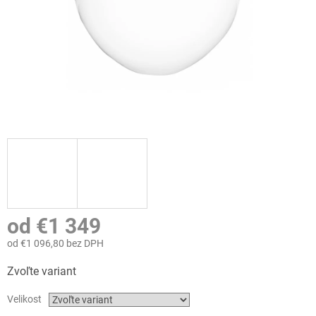
od
€1 349
od
€1 096,80
bez DPH
Jednotková
Zvoľte variant
cena:
Velikost