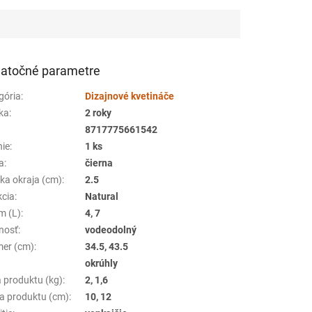
atočné parametre
gória
:
Dizajnové kvetináče
ka
:
2 roky
8717775661542
nie
:
1 ks
a
:
čierna
ka okraja (cm)
:
2.5
kcia
:
Natural
m (L)
:
4, 7
nosť
:
vodeodolný
mer (cm)
:
34.5, 43.5
:
okrúhly
 produktu (kg)
:
2, 1,6
a produktu (cm)
:
10, 12