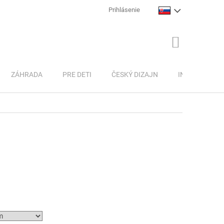
Prihlásenie
NÁKUPNÝ
KOŠÍK
ZÁHRADA
PRE DETI
ČESKÝ DIZAJN
INSPIRACE