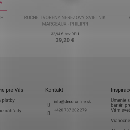
 €
%
GHT
RUČNE TVORENÝ NEREZOVÝ SVIETNIK
MARGEAUX - PHILIPPI
32,94 € bez DPH
39,20 €
ie pre Vás
Kontakt
Inspirac
 platby
Umenie s
info
@
decoronline.sk
bariér: p
Vám svet 
+420 737 202 279
vne náhľady
v
Vianočné