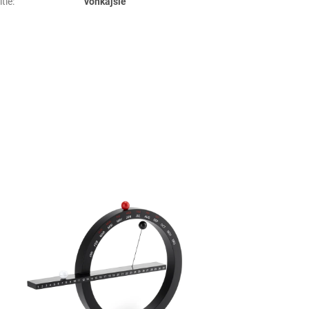
tie
:
vonkajšie