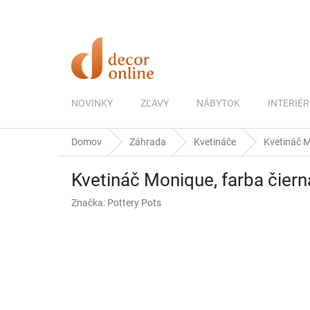
Prejsť
na
obsah
NOVINKY
ZĽAVY
NÁBYTOK
INTERIÉR
Domov
Záhrada
Kvetináče
Kvetináč Mo
Kvetináč Monique, farba čierna
Značka:
Pottery Pots