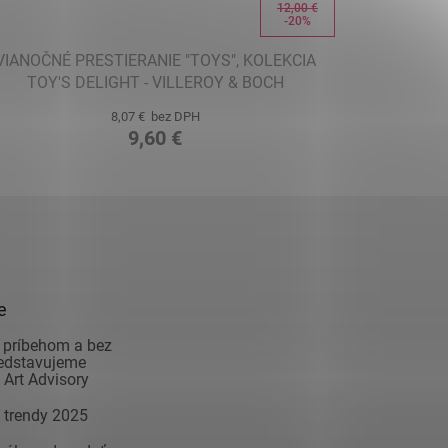
12,00 €
-20%
VIANOČNÉ PRESTIERANIE "TOYS", KOLEKCIA
TOY'S DELIGHT - VILLEROY & BOCH
8,07 € bez DPH
9,60 €
e
 príbehom a bez
redstavujeme
Art Advisory
 trendy 2025