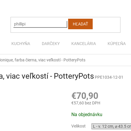
HĽADAŤ
KUCHYŇA
DARČEKY
KANCELÁRIA
KÚPEĽŇA
nique, farba čierna, viac veľkostí - PotteryPots
, viac veľkostí - PotteryPots
PPE1034-12-01
€70,90
€57,60 bez DPH
Jednotková
Na objednávku
cena:
Velikost