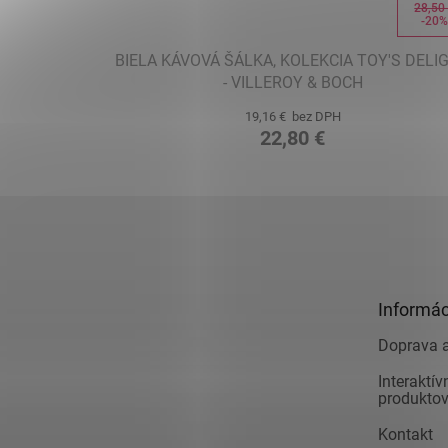
28,50
-20
BIELA KÁVOVÁ ŠÁLKA, KOLEKCIA TOY'S DELI
- VILLEROY & BOCH
19,16 € bez DPH
22,80 €
Z
á
p
ä
t
Informác
i
e
Doprava a
Interaktí
produkto
Kontakt