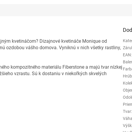
Dod
yčajným kvetináčom? Dizajnové kvetináče Monique od
Kate
nú ozdobou vášho domova. Vyniknú v nich všetky rastliny,
Záru
EAN
:
Bale
ného kompozitného materiálu Fiberstone a majú tvar nízkej
Farb
ižšieho vzrastu. Sú k dostaniu v niekoľkých skvelých
Hrúb
Kole
Obje
Odol
Prie
Tvar
Váha
Výšk