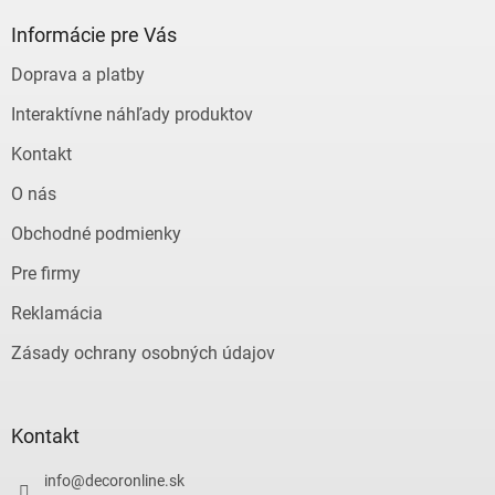
p
ä
Informácie pre Vás
t
Doprava a platby
i
e
Interaktívne náhľady produktov
Kontakt
O nás
Obchodné podmienky
Pre firmy
Reklamácia
Zásady ochrany osobných údajov
Kontakt
info
@
decoronline.sk