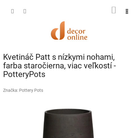
Prejsť
na
NÁKU
obsah
KOŠÍK
Kvetináč Patt s nízkymi nohami,
farba staročierna, viac veľkostí -
PotteryPots
Značka:
Pottery Pots