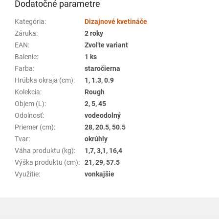
Dodatočné parametre
Kategória
:
Dizajnové kvetináče
Záruka
:
2 roky
EAN
:
Zvoľte variant
Balenie
:
1 ks
Farba
:
staročierna
Hrúbka okraja (cm)
:
1, 1.3, 0.9
Kolekcia
:
Rough
Objem (L)
:
2, 5, 45
Odolnosť
:
vodeodolný
Priemer (cm)
:
28, 20.5, 50.5
Tvar
:
okrúhly
Váha produktu (kg)
:
1,7, 3,1, 16,4
Výška produktu (cm)
:
21, 29, 57.5
Využitie
:
vonkajšie
Z
á