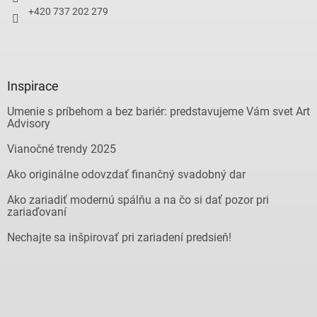
+420 737 202 279
Inspirace
Umenie s príbehom a bez bariér: predstavujeme Vám svet Art
Advisory
Vianočné trendy 2025
Ako originálne odovzdať finančný svadobný dar
Ako zariadiť modernú spálňu a na čo si dať pozor pri
zariaďovaní
Nechajte sa inšpirovať pri zariadení predsieň!