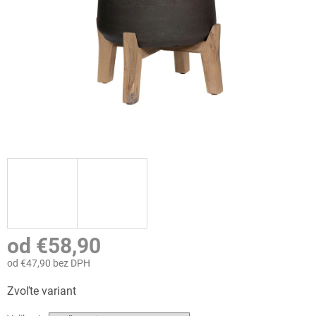
od
€58,90
od
€47,90
bez DPH
Jednotková
Zvoľte variant
cena: