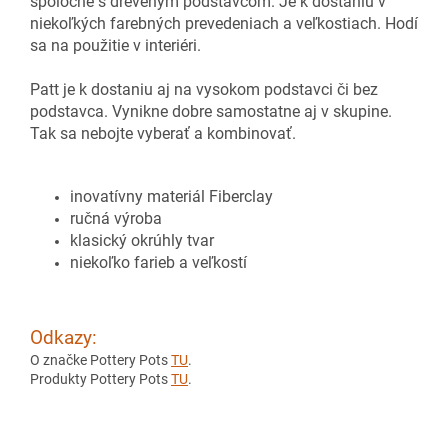
spoločne s dreveným podstavcom. Je k dostaniu v
niekoľkých farebných prevedeniach a veľkostiach. Hodí
sa na použitie v interiéri.
Patt je k dostaniu aj na vysokom podstavci či bez
podstavca. Vynikne dobre samostatne aj v skupine.
Tak sa nebojte vyberať a kombinovať.
inovatívny materiál Fiberclay
ručná výroba
klasický okrúhly tvar
niekoľko farieb a veľkostí
Odkazy:
O značke Pottery Pots
TU
.
Produkty Pottery Pots
TU
.