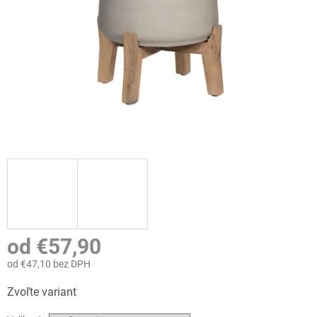
od
€57,90
od
€47,10
bez DPH
Jednotková
Zvoľte variant
cena: