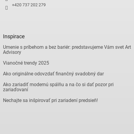
+420 737 202 279
Inspirace
Umenie s príbehom a bez bariér: predstavujeme Vám svet Art
Advisory
Vianočné trendy 2025
Ako originálne odovzdať finančný svadobný dar
Ako zariadiť modernú spálňu a na čo si dať pozor pri
zariaďovaní
Nechajte sa inšpirovať pri zariadení predsieň!