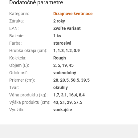
Dodatočné parametre
Kategória
:
Dizajnové kvetináče
Záruka
:
2 roky
EAN
:
Zvoľte variant
Balenie
:
1 ks
Farba
:
starosivá
Hrúbka okraja (cm)
:
1, 1.3, 1.2, 0.9
Kolekcia
:
Rough
Objem (L)
:
2, 5, 19, 45
Odolnosť
:
vodeodolný
Priemer (cm)
:
28, 20.5, 50.5, 39.5
Tvar
:
okrúhly
Váha produktu (kg)
:
1,7, 3,1, 16,4, 8,4
Výška produktu (cm)
:
43, 21, 29, 57.5
Využitie
:
vonkajšie
Z
á