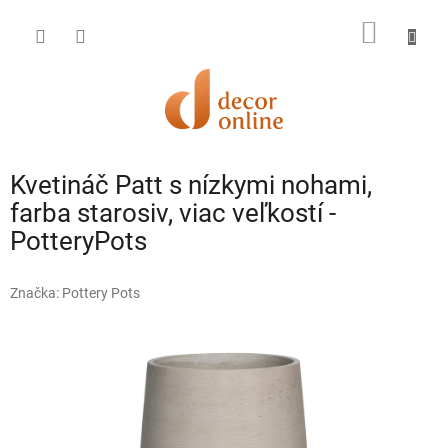
Prejsť
na
NÁKU
obsah
KOŠÍK
Kvetináč Patt s nízkymi nohami,
farba starosiv, viac veľkostí -
PotteryPots
Značka:
Pottery Pots