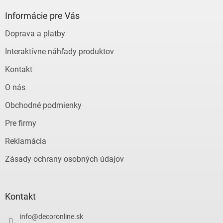
p
ä
Informácie pre Vás
t
Doprava a platby
i
e
Interaktívne náhľady produktov
Kontakt
O nás
Obchodné podmienky
Pre firmy
Reklamácia
Zásady ochrany osobných údajov
Kontakt
info
@
decoronline.sk