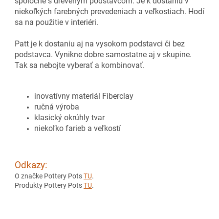
spoločne s dreveným podstavcom. Je k dostaniu v
niekoľkých farebných prevedeniach a veľkostiach. Hodí
sa na použitie v interiéri.
Patt je k dostaniu aj na vysokom podstavci či bez
podstavca. Vynikne dobre samostatne aj v skupine.
Tak sa nebojte vyberať a kombinovať.
inovatívny materiál Fiberclay
ručná výroba
klasický okrúhly tvar
niekoľko farieb a veľkostí
Odkazy:
O značke Pottery Pots
TU
.
Produkty Pottery Pots
TU
.