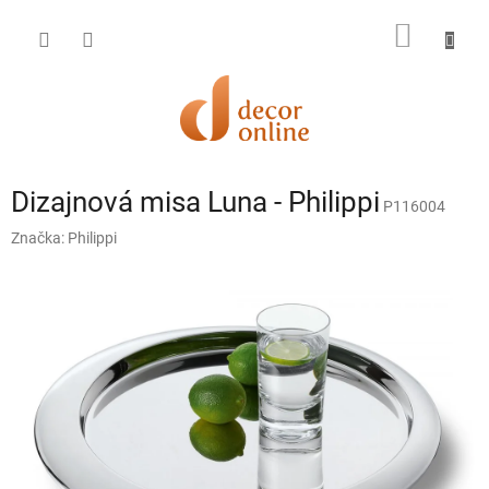
Prejsť
na
NÁKU
obsah
KOŠÍK
Dizajnová misa Luna - Philippi
P116004
Značka:
Philippi