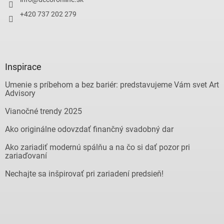
+420 737 202 279
Inspirace
Umenie s príbehom a bez bariér: predstavujeme Vám svet Art
Advisory
Vianočné trendy 2025
Ako originálne odovzdať finančný svadobný dar
Ako zariadiť modernú spálňu a na čo si dať pozor pri
zariaďovaní
Nechajte sa inšpirovať pri zariadení predsieň!