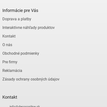
p
ä
Informácie pre Vás
t
Doprava a platby
i
e
Interaktívne náhľady produktov
Kontakt
O nás
Obchodné podmienky
Pre firmy
Reklamácia
Zásady ochrany osobných údajov
Kontakt
info
@
decoronline.sk