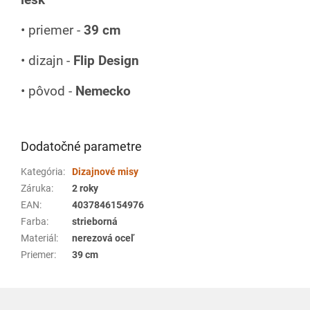
• priemer -
39 cm
• dizajn -
Flip Design
• pôvod -
Nemecko
Dodatočné parametre
Kategória
:
Dizajnové misy
Záruka
:
2 roky
EAN
:
4037846154976
Farba
:
strieborná
Materiál
:
nerezová oceľ
Priemer
:
39 cm
Z
á