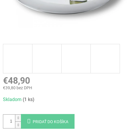
€48,90
€39,80 bez DPH
Jednotková
Skladom
(1 ks)
cena:
PRIDAŤ DO KOŠÍKA