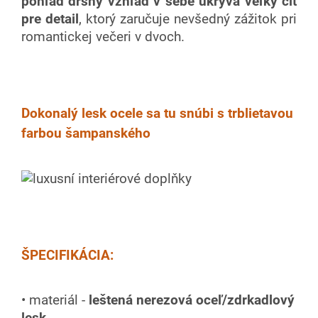
pohľad drsný vzhľad v sebe ukrýva veľký cit
pre detail
, ktorý zaručuje nevšedný zážitok pri
romantickej večeri v dvoch.
Dokonalý lesk ocele sa tu snúbi s trblietavou
farbou šampanského
ŠPECIFIKÁCIA:
• materiál -
leštená nerezová oceľ/zdrkadlový
lesk