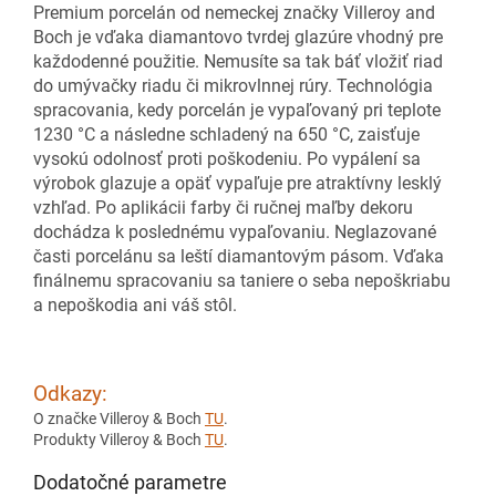
Premium porcelán od nemeckej značky Villeroy and
Boch je vďaka diamantovo tvrdej glazúre vhodný pre
každodenné použitie. Nemusíte sa tak báť vložiť riad
do umývačky riadu či mikrovlnnej rúry. Technológia
spracovania, kedy porcelán je vypaľovaný pri teplote
1230 °C a následne schladený na 650 °C, zaisťuje
vysokú odolnosť proti poškodeniu. Po vypálení sa
výrobok glazuje a opäť vypaľuje pre atraktívny lesklý
vzhľad. Po aplikácii farby či ručnej maľby dekoru
dochádza k poslednému vypaľovaniu. Neglazované
časti porcelánu sa leští diamantovým pásom. Vďaka
finálnemu spracovaniu sa taniere o seba nepoškriabu
a nepoškodia ani váš stôl.
Odkazy:
O značke Villeroy & Boch
TU
.
Produkty Villeroy & Boch
TU
.
Dodatočné parametre