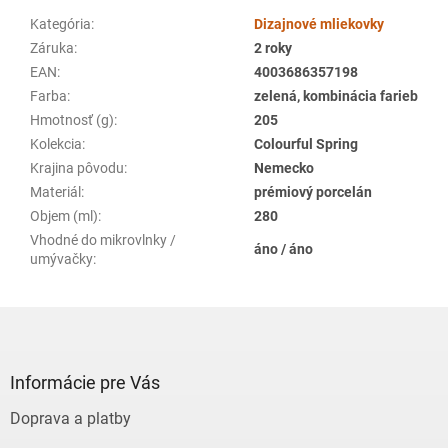
Kategória
:
Dizajnové mliekovky
Záruka
:
2 roky
EAN
:
4003686357198
Farba
:
zelená, kombinácia farieb
Hmotnosť (g)
:
205
Kolekcia
:
Colourful Spring
Krajina pôvodu
:
Nemecko
Materiál
:
prémiový porcelán
Objem (ml)
:
280
Vhodné do mikrovlnky /
áno / áno
umývačky
:
Z
á
p
ä
Informácie pre Vás
t
Doprava a platby
i