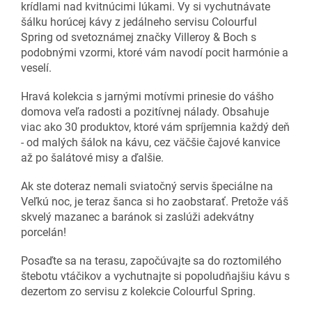
krídlami nad kvitnúcimi lúkami. Vy si vychutnávate
šálku horúcej kávy z jedálneho servisu Colourful
Spring od svetoznámej značky Villeroy & Boch s
podobnými vzormi, ktoré vám navodí pocit harmónie a
veselí.
Hravá kolekcia s jarnými motívmi prinesie do vášho
domova veľa radosti a pozitívnej nálady. Obsahuje
viac ako 30 produktov, ktoré vám spríjemnia každý deň
- od malých šálok na kávu, cez väčšie čajové kanvice
až po šalátové misy a ďalšie.
Ak ste doteraz nemali sviatočný servis špeciálne na
Veľkú noc, je teraz šanca si ho zaobstarať. Pretože váš
skvelý mazanec a baránok si zaslúži adekvátny
porcelán!
Posaďte sa na terasu, započúvajte sa do roztomilého
štebotu vtáčikov a vychutnajte si popoludňajšiu kávu s
dezertom zo servisu z kolekcie Colourful Spring.