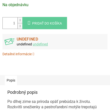
Jednotková
Na objednávku
cena:
PRIDAŤ DO KOŠÍKA
UNDEFINED
undefined
undefined
Detailné informácie
Popis
Podrobný popis
Po dlhej zime sa príroda opäť prebúdza k životu.
Rozkvitli snežienky a pestrofarební motýle trepotajú