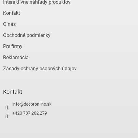
e
Interaktívne náhľady produktov
Kontakt
O nás
Obchodné podmienky
Pre firmy
Reklamácia
Zásady ochrany osobných údajov
Kontakt
info
@
decoronline.sk
+420 737 202 279