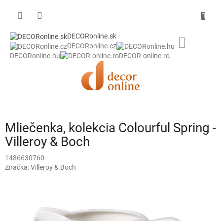
Prejsť
na
obsah
DECORonline.sk
NÁKU
DECORonline.cz
KOŠÍK
DECORonline.hu
DECOR-online.ro
Mliečenka, kolekcia Colourful Spring -
Villeroy & Boch
1486630760
Značka:
Villeroy & Boch