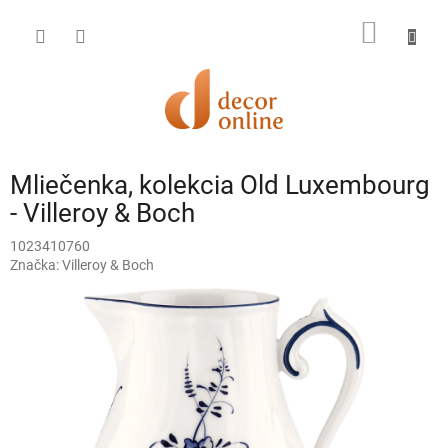
Prejsť
na
NÁKU
obsah
KOŠÍK
Mliečenka, kolekcia Old Luxembourg
- Villeroy & Boch
1023410760
Značka:
Villeroy & Boch