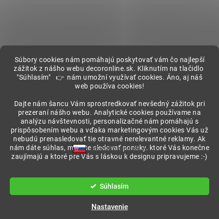
Súbory cookies nám pomáhajú poskytovať vám čo najlepší
zážitok z nášho webu decoronline.sk. Kliknutím na tlačidlo
"Súhlasím" 👉 nám umožní využívať cookies. Áno, aj náš
web používa cookies!
Showroom
Dajte nám šancu Vám sprostredkovať nevšedný zážitok pri
prezeraní nášho webu. Analytické cookies používame na
analýzu návštevnosti, personalizačné nám pomáhajú s
prispôsobením webu a vďaka marketingovým cookies Vás už
nebudú prenasledovať tie otravné nerelevantné reklamy. Ak
nám dáte súhlas, môžete sledovať ponuky, ktoré Vás konečne
DECORonline.sk
zaujímajú a ktoré pre Vás s láskou k designu pripravujeme :-)
Vytvoril Shoptet
Súhlasím
Copyright 2026
DECORonline.sk
. Všetky práva vyhradené.
Nastavenie