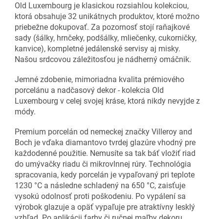
Old Luxembourg je klasickou rozsiahlou kolekciou,
ktorá obsahuje 32 unikátnych produktov, ktoré možno
priebežne dokupovať. Za pozornosť stojí raňajkové
sady (šálky, hrnčeky, podšálky, mliečenky, cukorničky,
kanvice), kompletné jedálenské servisy aj misky.
Našou srdcovou záležitosťou je nádherný omáčnik.
Jemné zdobenie, mimoriadna kvalita prémiového
porcelánu a nadčasový dekor - kolekcia Old
Luxembourg v celej svojej kráse, ktorá nikdy nevyjde z
módy.
Premium porcelán od nemeckej značky Villeroy and
Boch je vďaka diamantovo tvrdej glazúre vhodný pre
každodenné použitie. Nemusíte sa tak báť vložiť riad
do umývačky riadu či mikrovlnnej rúry. Technológia
spracovania, kedy porcelán je vypaľovaný pri teplote
1230 °C a následne schladený na 650 °C, zaisťuje
vysokú odolnosť proti poškodeniu. Po vypálení sa
výrobok glazuje a opäť vypaľuje pre atraktívny lesklý
vzhľad. Po aplikácii farby či ručnej maľby dekoru