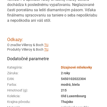
dochádza k poslednému vypaľovaniu. Neglazované
časti porcelánu sa leští diamantovým pásom. Vďaka
finálnemu spracovaniu sa taniere o seba nepoškriabu
a nepoškodia ani váš stôl.
Odkazy:
O značke Villeroy & Boch
TU
.
Produkty Villeroy & Boch
TU
.
Dodatočné parametre
Kategória
:
Dizajnové mliekovky
Záruka
:
2 roky
EAN
:
5450102022304
Farba
:
modrá, biela
Hmotnosť (g)
:
215
Kolekcia
:
Old Luxembourg
Krajina pôvodu
:
Thajsko