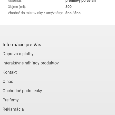
Materiál
:
prémiový porcelán
Objem (ml)
:
300
Vhodné do mikrovlnky / umývačky
:
áno / áno
Z
á
p
ä
Informácie pre Vás
t
Doprava a platby
i
e
Interaktívne náhľady produktov
Kontakt
O nás
Obchodné podmienky
Pre firmy
Reklamácia