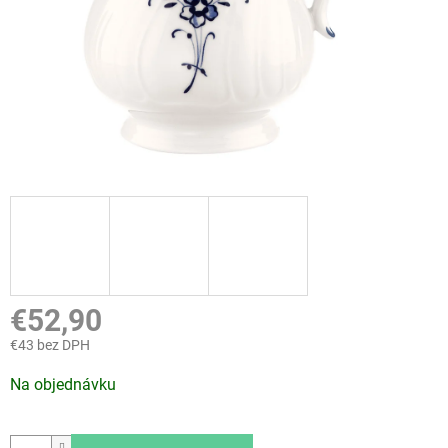
€52,90
€43 bez DPH
Jednotková
Na objednávku
cena: