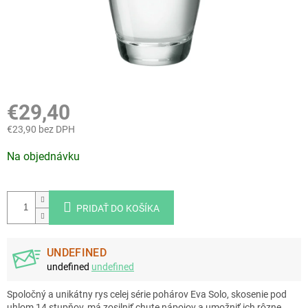
€29,40
€23,90 bez DPH
Jednotková
Na objednávku
cena:
PRIDAŤ DO KOŠÍKA
UNDEFINED
undefined
undefined
Spoločný a unikátny rys celej série pohárov Eva Solo, skosenie pod
uhlom 14 stupňov, má zosilniť chute nápojov a umožniť ich rôzne