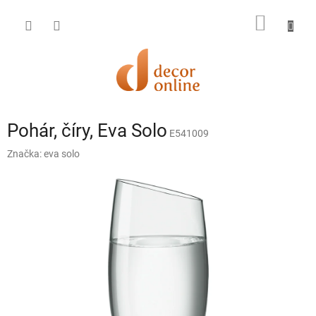
Prejsť
na
NÁKU
obsah
KOŠÍK
Pohár, číry, Eva Solo
E541009
Značka:
eva solo