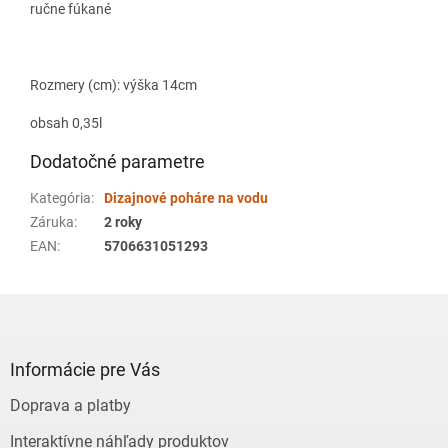
ručne fúkané
Rozmery (cm): výška 14cm
obsah 0,35l
Dodatočné parametre
Kategória
:
Dizajnové poháre na vodu
Záruka
:
2 roky
EAN
:
5706631051293
Z
á
p
ä
Informácie pre Vás
t
Doprava a platby
i
e
Interaktívne náhľady produktov