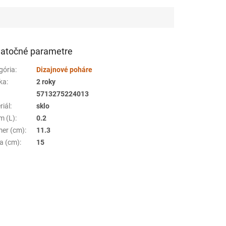
atočné parametre
gória
:
Dizajnové poháre
ka
:
2 roky
5713275224013
riál
:
sklo
m (L)
:
0.2
mer (cm)
:
11.3
a (cm)
:
15