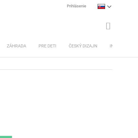
Prihlásenie
NÁKUPNÝ
KOŠÍK
ZÁHRADA
PRE DETI
ČESKÝ DIZAJN
INSPIRACE