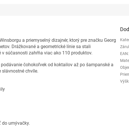
Dod
 Winsborgu a priemyselný dizajnér, ktorý pre značku Georg
Kate
etov.
Drážkované a geometrické línie sa stali
Záru
ré v súčasnosti zahŕňa viac ako 110 produktov
.
EAN
:
Mate
na podávanie čohokoľvek od koktailov až po šampanské a
Obje
e slávnostné chvíle
.
Prie
Výšk
il
y
ť do umývačky
.