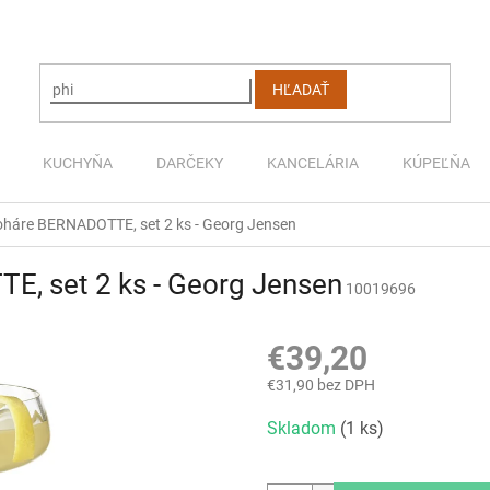
HĽADAŤ
KUCHYŇA
DARČEKY
KANCELÁRIA
KÚPEĽŇA
oháre BERNADOTTE, set 2 ks - Georg Jensen
E, set 2 ks - Georg Jensen
10019696
€39,20
€31,90 bez DPH
Jednotková
Skladom
(1 ks)
cena: