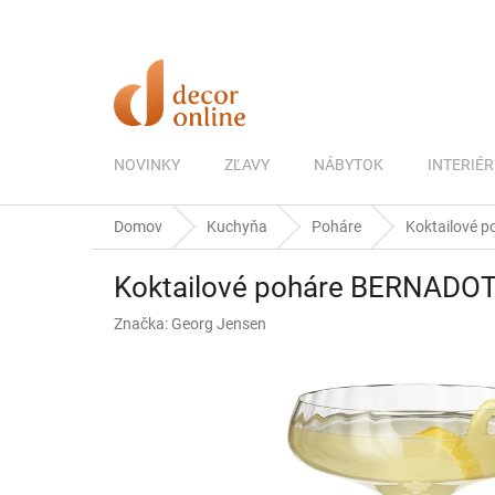
Prejsť
na
obsah
NOVINKY
ZĽAVY
NÁBYTOK
INTERIÉR
Domov
Kuchyňa
Poháre
Koktailové p
Koktailové poháre BERNADOTT
Značka:
Georg Jensen