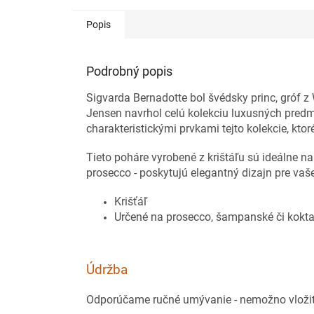
Popis
Podrobný popis
Sigvarda Bernadotte bol švédsky princ, gróf z
Jensen navrhol celú kolekciu luxusných predm
charakteristickými prvkami tejto kolekcie, kto
Tieto poháre vyrobené z krištáľu sú ideálne 
prosecco - poskytujú elegantný dizajn pre vaš
Krišťáľ
Určené na prosecco, šampanské či kokta
Údržba
Odporúčame ručné umývanie - nemožno vloži