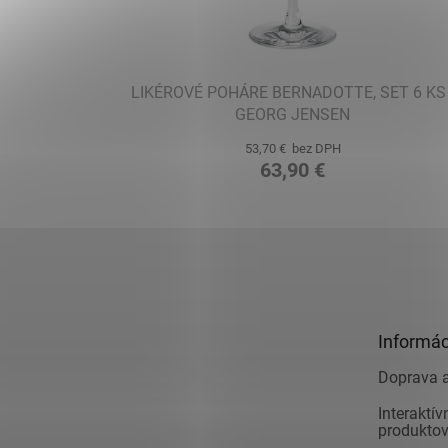
LIKÉROVÉ POHÁRE BERNADOTTE, SET 6 KS 
GEORG JENSEN
53,70 € bez DPH
63,90 €
Z
á
p
ä
t
Informác
i
e
Doprava a
Interaktí
produkto