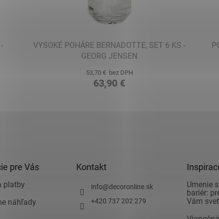
-
VYSOKÉ POHÁRE BERNADOTTE, SET 6 KS -
P
GEORG JENSEN
53,70 € bez DPH
63,90 €
ie pre Vás
Kontakt
Inspirac
 platby
Umenie s
info
@
decoronline.sk
bariér: p
Vám svet 
+420 737 202 279
vne náhľady
v
Vianočné