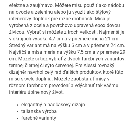
efektne a zaujímavo. Môžete misu použiť ako nádobu
na ovocie a zeleninu alebo ju využiť ako štýlový
interiérový doplnok pre rôzne drobnosti. Misa je
vyrobená z ocele a povrchovo upravená epoxidovou
živicou. Vybrať si môžete z troch veľkostí. Najmenší je
v okrajoch vysoká 4,7 cm a v priemere meria 21 cm.
Stredný variant má na výšku 6 cm a v priemere 24 cm.
Najväčšia misa meria na výšku 7,5 cm a v priemere 29
cm. Môžete si tiež vybrať z dvoch farebných variantov:
temnej čiernej či sýto červenej. Pre Alessi rovnaký
dizajnér navrhol celý rad ďalších produktov, ktoré túto
misu skvele doplnia. Môžete zaobstarať misy v
rôznom farebnom prevedení a vdýchnuť tak vášmu
interiéru úplne nový život.
elegantný a nadčasový dizajn
talianska výroba
farebné varianty