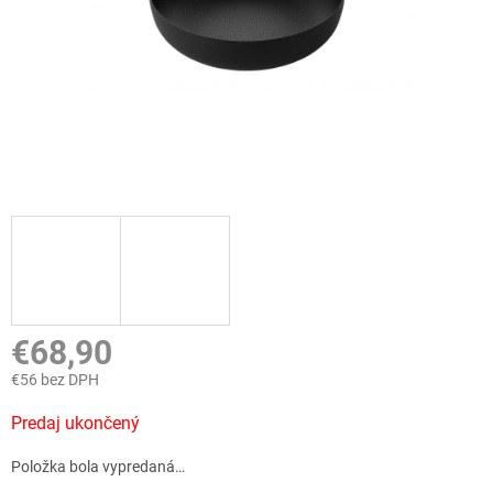
€68,90
€56 bez DPH
Jednotková
Predaj ukončený
cena:
Položka bola vypredaná…