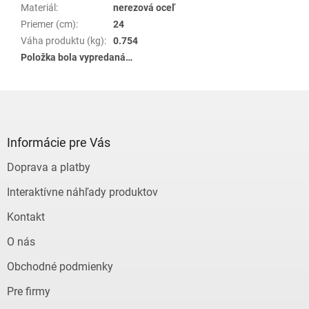
Materiál
:
nerezová oceľ
Priemer (cm)
:
24
Váha produktu (kg)
:
0.754
Položka bola vypredaná…
Z
á
p
ä
Informácie pre Vás
t
Doprava a platby
i
e
Interaktívne náhľady produktov
Kontakt
O nás
Obchodné podmienky
Pre firmy