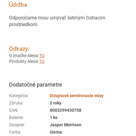
Údržba
Odporúčame misu umývať šetrným čistiacim
prostriedkom.
Odkazy:
O značke Alessi
TU
.
Produkty Alessi
TU
.
Dodatočné parametre
Kategória
:
Dizajnové servírovacie misy
Záruka
:
2 roky
EAN
:
8003299430758
Balenie
:
1 ks
Dizajnér
:
Jasper Morrison
Farba
:
čierna