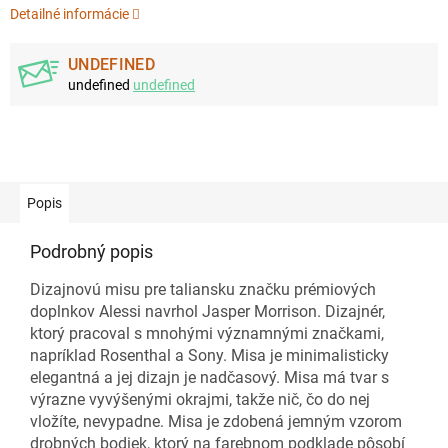
Detailné informácie
UNDEFINED
undefined
undefined
Popis
Podrobný popis
Dizajnovú misu pre taliansku značku prémiových
doplnkov Alessi navrhol Jasper Morrison. Dizajnér,
ktorý pracoval s mnohými významnými značkami,
napríklad Rosenthal a Sony. Misa je minimalisticky
elegantná a jej dizajn je nadčasový. Misa má tvar s
výrazne vyvýšenými okrajmi, takže nič, čo do nej
vložíte, nevypadne. Misa je zdobená jemným vzorom
drobných bodiek, ktorý na farebnom podklade pôsobí