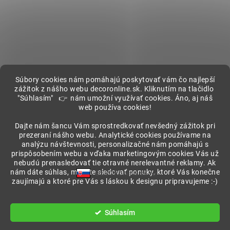
Súbory cookies nám pomáhajú poskytovať vám čo najlepší
zážitok z nášho webu decoronline.sk. Kliknutím na tlačidlo
"Súhlasím" 👉 nám umožní využívať cookies. Áno, aj náš
web používa cookies!
Showroom
Dajte nám šancu Vám sprostredkovať nevšedný zážitok pri
prezeraní nášho webu. Analytické cookies používame na
analýzu návštevnosti, personalizačné nám pomáhajú s
prispôsobením webu a vďaka marketingovým cookies Vás už
nebudú prenasledovať tie otravné nerelevantné reklamy. Ak
nám dáte súhlas, môžete sledovať ponuky, ktoré Vás konečne
DECORonline.sk
zaujímajú a ktoré pre Vás s láskou k designu pripravujeme :-)
Vytvoril Shoptet
Súhlasím
Copyright 2026
DECORonline.sk
. Všetky práva vyhradené.