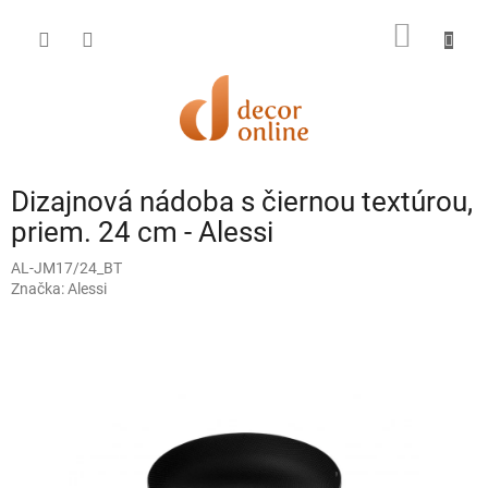
Prejsť
na
NÁKU
obsah
KOŠÍK
Dizajnová nádoba s čiernou textúrou,
priem. 24 cm - Alessi
AL-JM17/24_BT
Značka:
Alessi