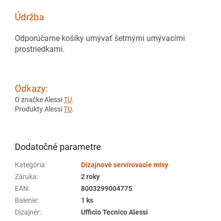
Údržba
Odporúčame košíky umývať šetrnými umývacími
prostriedkami.
Odkazy:
O značke Alessi
TU
.
Produkty Alessi
TU
.
Dodatočné parametre
Kategória
:
Dizajnové servírovacie misy
Záruka
:
2 roky
EAN
:
8003299004775
Balenie
:
1 ks
Dizajnér
:
Ufficio Tecnico Alessi