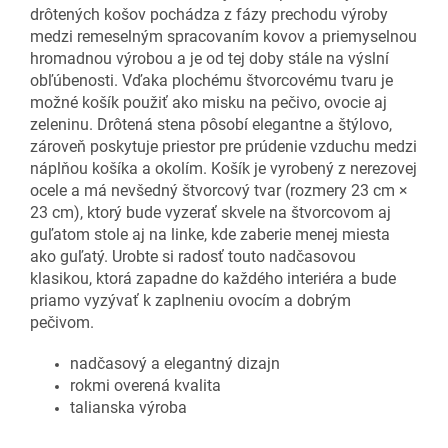
drôtených košov pochádza z fázy prechodu výroby
medzi remeselným spracovaním kovov a priemyselnou
hromadnou výrobou a je od tej doby stále na výslní
obľúbenosti. Vďaka plochému štvorcovému tvaru je
možné košík použiť ako misku na pečivo, ovocie aj
zeleninu. Drôtená stena pôsobí elegantne a štýlovo,
zároveň poskytuje priestor pre prúdenie vzduchu medzi
náplňou košíka a okolím. Košík je vyrobený z nerezovej
ocele a má nevšedný štvorcový tvar (rozmery 23 cm ×
23 cm), ktorý bude vyzerať skvele na štvorcovom aj
guľatom stole aj na linke, kde zaberie menej miesta
ako guľatý. Urobte si radosť touto nadčasovou
klasikou, ktorá zapadne do každého interiéra a bude
priamo vyzývať k zaplneniu ovocím a dobrým
pečivom.
nadčasový a elegantný dizajn
rokmi overená kvalita
talianska výroba