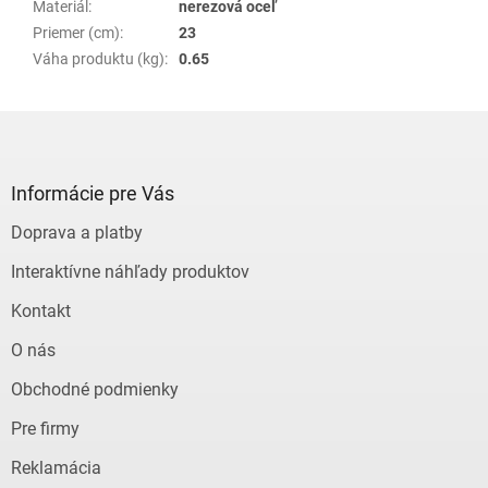
Materiál
:
nerezová oceľ
Priemer (cm)
:
23
Váha produktu (kg)
:
0.65
Z
á
p
ä
Informácie pre Vás
t
Doprava a platby
i
e
Interaktívne náhľady produktov
Kontakt
O nás
Obchodné podmienky
Pre firmy
Reklamácia