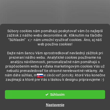
Súbory cookies nám pomáhajú poskytovať vám čo najlepší
zážitok z nášho webu decoronline.sk. Kliknutím na tlačidlo
"Súhlasím" 👉 nám umožní využívať cookies. Áno, aj náš
web používa cookies!
Showroom
Dajte nám šancu Vám sprostredkovať nevšedný zážitok pri
prezeraní nášho webu. Analytické cookies používame na
analýzu návštevnosti, personalizačné nám pomáhajú s
prispôsobením webu a vďaka marketingovým cookies Vás už
nebudú prenasledovať tie otravné nerelevantné reklamy. Ak
nám dáte súhlas, môžete sledovať ponuky, ktoré Vás konečne
DECORonline.sk
zaujímajú a ktoré pre Vás s láskou k designu pripravujeme :-)
Vytvoril Shoptet
Súhlasím
Copyright 2026
DECORonline.sk
. Všetky práva vyhradené.
Nastavenie