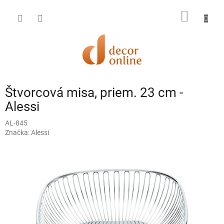
Prejsť
na
NÁKU
obsah
KOŠÍK
Štvorcová misa, priem. 23 cm -
Alessi
AL-845
Značka:
Alessi