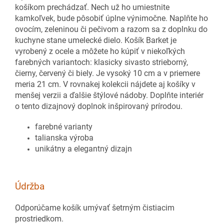
košíkom prechádzať. Nech už ho umiestnite
kamkoľvek, bude pôsobiť úplne výnimočne. Naplňte ho
ovocím, zeleninou či pečivom a razom sa z doplnku do
kuchyne stane umelecké dielo. Košík Barket je
vyrobený z ocele a môžete ho kúpiť v niekoľkých
farebných variantoch: klasicky sivasto strieborný,
čierny, červený či biely. Je vysoký 10 cm a v priemere
meria 21 cm. V rovnakej kolekcii nájdete aj košíky v
menšej verzii a ďalšie štýlové nádoby. Doplňte interiér
o tento dizajnový doplnok inšpirovaný prírodou.
farebné varianty
talianska výroba
unikátny a elegantný dizajn
Údržba
Odporúčame košík umývať šetrným čistiacim
prostriedkom.