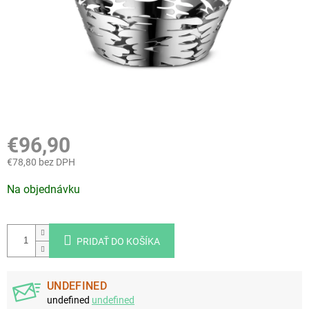
€96,90
€78,80 bez DPH
Jednotková
Na objednávku
cena:
PRIDAŤ DO KOŠÍKA
UNDEFINED
undefined
undefined