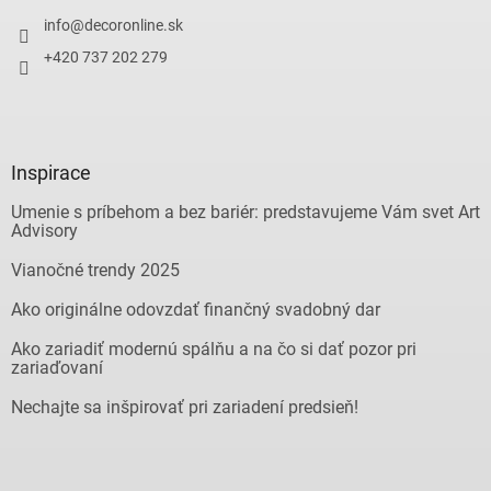
info
@
decoronline.sk
+420 737 202 279
Inspirace
Umenie s príbehom a bez bariér: predstavujeme Vám svet Art
Advisory
Vianočné trendy 2025
Ako originálne odovzdať finančný svadobný dar
Ako zariadiť modernú spálňu a na čo si dať pozor pri
zariaďovaní
Nechajte sa inšpirovať pri zariadení predsieň!