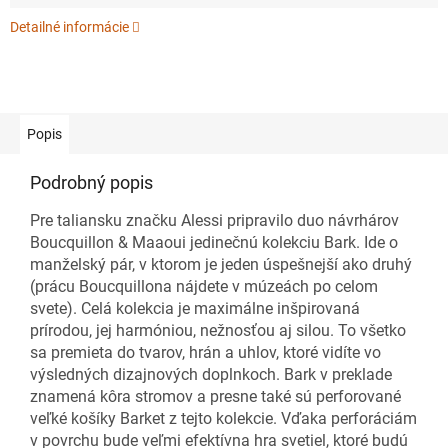
Detailné informácie
Popis
Podrobný popis
Pre taliansku značku Alessi pripravilo duo návrhárov
Boucquillon & Maaoui jedinečnú kolekciu Bark. Ide o
manželský pár, v ktorom je jeden úspešnejší ako druhý
(prácu Boucquillona nájdete v múzeách po celom
svete). Celá kolekcia je maximálne inšpirovaná
prírodou, jej harmóniou, nežnosťou aj silou. To všetko
sa premieta do tvarov, hrán a uhlov, ktoré vidíte vo
výsledných dizajnových doplnkoch. Bark v preklade
znamená kôra stromov a presne také sú perforované
veľké košíky Barket z tejto kolekcie. Vďaka perforáciám
v povrchu bude veľmi efektívna hra svetiel, ktoré budú