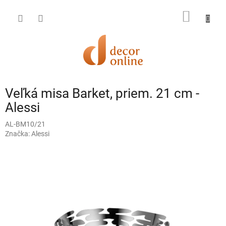
Prejsť
na
NÁKU
obsah
KOŠÍK
Veľká misa Barket, priem. 21 cm -
Alessi
AL-BM10/21
Značka:
Alessi