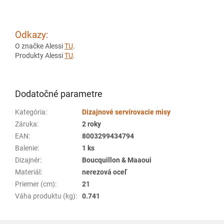
Odkazy:
O značke Alessi
TU
.
Produkty Alessi
TU
.
Dodatočné parametre
Kategória
:
Dizajnové servírovacie misy
Záruka
:
2 roky
EAN
:
8003299434794
Balenie
:
1 ks
Dizajnér
:
Boucquillon & Maaoui
Materiál
:
nerezová oceľ
Priemer (cm)
:
21
Váha produktu (kg)
:
0.741