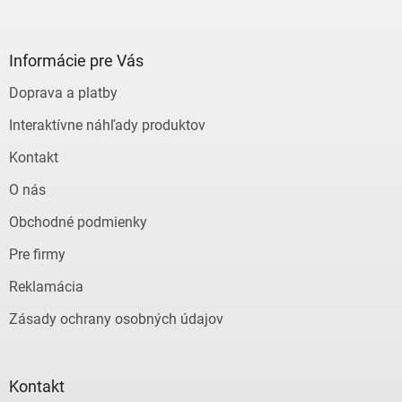
Z
á
p
ä
Informácie pre Vás
t
Doprava a platby
i
e
Interaktívne náhľady produktov
Kontakt
O nás
Obchodné podmienky
Pre firmy
Reklamácia
Zásady ochrany osobných údajov
Kontakt