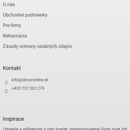
O nás
Obchodné podmienky
Pre firmy
Reklamácia
Zásady ochrany osobných údajov
Kontakt
info
@
decoronline.sk
+420 737 202 279
Inspirace
Umenie s príbehom a bez bariér: predstavujeme Vám svet Art