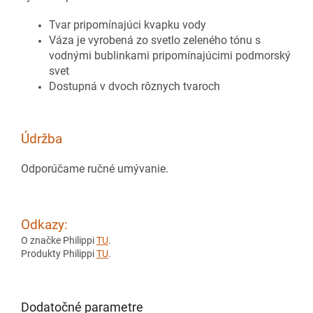
T
var pripomínajúci kvapku
vody
Váza je vyrobená zo svetlo zeleného tónu s
vodnými bublinkami pripomínajúcimi podmorský
sve
t
Dostupná v dvoch rôznych tvaroc
h
Údržba
Odporúčame ručné umývanie
.
Odkazy:
O značke Philippi
TU
.
Produkty Philippi
TU
.
Dodatočné parametre