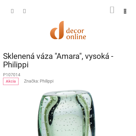
Prejsť
na
NÁKU
obsah
KOŠÍK
Sklenená váza "Amara", vysoká -
Philippi
P107014
Značka:
Philippi
Akcia