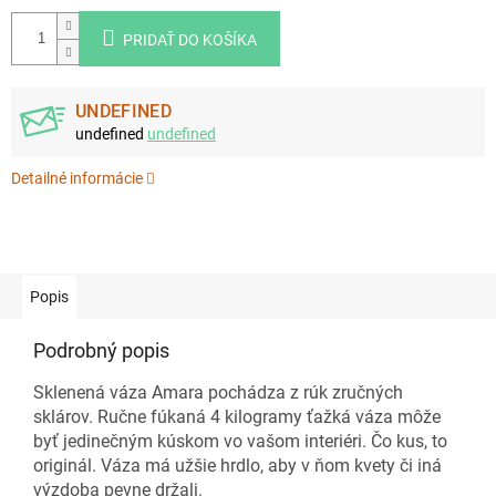
PRIDAŤ DO KOŠÍKA
UNDEFINED
undefined
undefined
Detailné informácie
Popis
Podrobný popis
Sklenená váza Amara pochádza z rúk zručných
sklárov.
Ručne fúkaná 4 kilogramy ťažká váza môže
byť jedinečným kúskom vo vašom interiéri.
Čo kus, to
originál.
Váza má užšie hrdlo, aby v ňom kvety či iná
výzdoba pevne držali
.