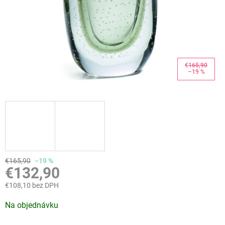
€165,90
–19 %
€165,90
–19 %
€132,90
€108,10 bez DPH
Jednotková
Na objednávku
cena: