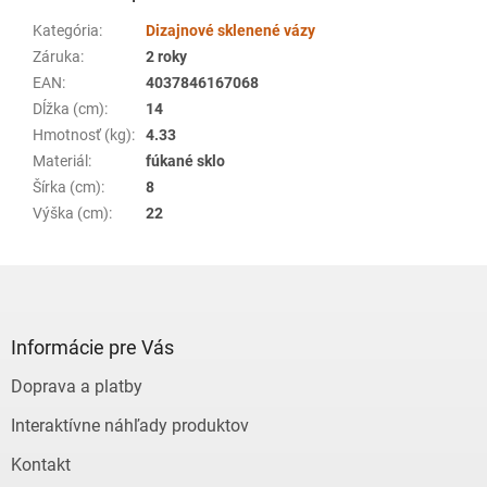
Kategória
:
Dizajnové sklenené vázy
Záruka
:
2 roky
EAN
:
4037846167068
Dĺžka (cm)
:
14
Hmotnosť (kg)
:
4.33
Materiál
:
fúkané sklo
Šírka (cm)
:
8
Výška (cm)
:
22
Z
á
p
ä
Informácie pre Vás
t
Doprava a platby
i
e
Interaktívne náhľady produktov
Kontakt