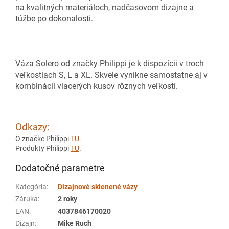
na kvalitných materiáloch, nadčasovom dizajne a
túžbe po dokonalosti.
Váza Solero od značky Philippi je k dispozícii v troch
veľkostiach S, L a XL. Skvele vynikne samostatne aj v
kombinácii viacerých kusov rôznych veľkostí.
Odkazy:
O značke Philippi
TU
.
Produkty Philippi
TU
.
Dodatočné parametre
Kategória
:
Dizajnové sklenené vázy
Záruka
:
2 roky
EAN
:
4037846170020
Dizajn
:
Mike Ruch