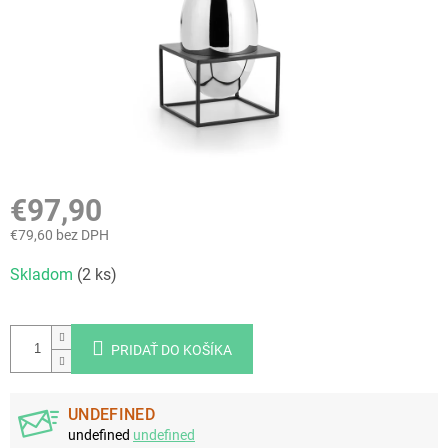
€97,90
€79,60 bez DPH
Jednotková
Skladom
(2 ks)
cena:
PRIDAŤ DO KOŠÍKA
UNDEFINED
undefined
undefined