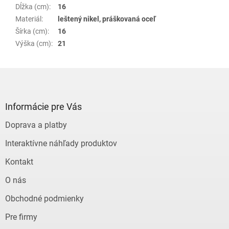
Dĺžka (cm)
:
16
Materiál
:
leštený nikel, práškovaná oceľ
Šírka (cm)
:
16
Výška (cm)
:
21
Z
á
p
ä
Informácie pre Vás
t
Doprava a platby
i
e
Interaktívne náhľady produktov
Kontakt
O nás
Obchodné podmienky
Pre firmy