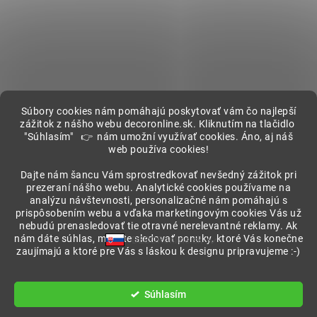
Súbory cookies nám pomáhajú poskytovať vám čo najlepší
zážitok z nášho webu decoronline.sk. Kliknutím na tlačidlo
"Súhlasím" 👉 nám umožní využívať cookies. Áno, aj náš
web používa cookies!
Showroom
Dajte nám šancu Vám sprostredkovať nevšedný zážitok pri
prezeraní nášho webu. Analytické cookies používame na
analýzu návštevnosti, personalizačné nám pomáhajú s
prispôsobením webu a vďaka marketingovým cookies Vás už
nebudú prenasledovať tie otravné nerelevantné reklamy. Ak
nám dáte súhlas, môžete sledovať ponuky, ktoré Vás konečne
DECORonline.sk
zaujímajú a ktoré pre Vás s láskou k designu pripravujeme :-)
Vytvoril Shoptet
Súhlasím
Copyright 2026
DECORonline.sk
. Všetky práva vyhradené.