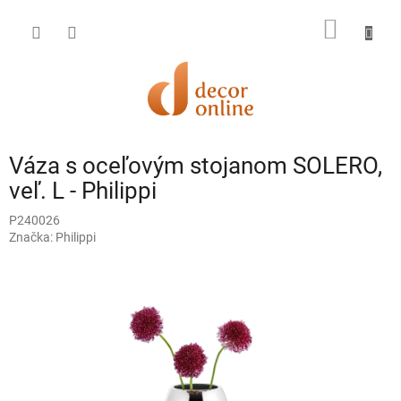
Prejsť
na
NÁKU
obsah
KOŠÍK
Váza s oceľovým stojanom SOLERO,
veľ. L - Philippi
P240026
Značka:
Philippi