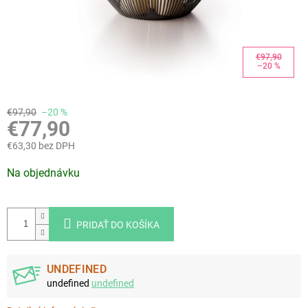
€97,90
–20 %
€97,90
–20 %
€77,90
€63,30 bez DPH
Jednotková
Na objednávku
cena:
PRIDAŤ DO KOŠÍKA
UNDEFINED
undefined
undefined