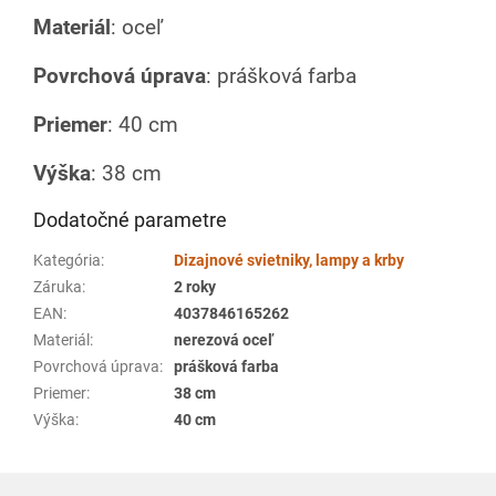
Materiál
: oceľ
Povrchová úprava
: prášková farba
Priemer
: 40 cm
Výška
: 38 cm
Dodatočné parametre
Kategória
:
Dizajnové svietniky, lampy a krby
Záruka
:
2 roky
EAN
:
4037846165262
Materiál
:
nerezová oceľ
Povrchová úprava
:
prášková farba
Priemer
:
38 cm
Výška
:
40 cm
Z