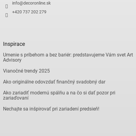
info
@
decoronline.sk
+420 737 202 279
Inspirace
Umenie s príbehom a bez bariér: predstavujeme Vám svet Art
Advisory
Vianočné trendy 2025
Ako originálne odovzdať finančný svadobný dar
Ako zariadiť modernú spálňu a na čo si dať pozor pri
zariaďovaní
Nechajte sa inšpirovať pri zariadení predsieň!