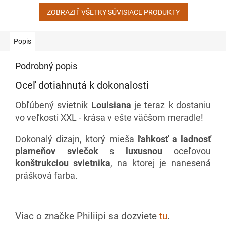
ZOBRAZIŤ VŠETKY SÚVISIACE PRODUKTY
Popis
Podrobný popis
Oceľ dotiahnutá k dokonalosti
Obľúbený svietnik
Louisiana
je teraz k dostaniu
vo veľkosti XXL - krása v ešte väčšom meradle!
Dokonalý dizajn, ktorý mieša
ľahkosť a ladnosť
plameňov sviečok
s
luxusnou
oceľovou
konštrukciou svietnika
, na ktorej je nanesená
prášková farba.
Viac o značke Philiipi sa dozviete
tu
.