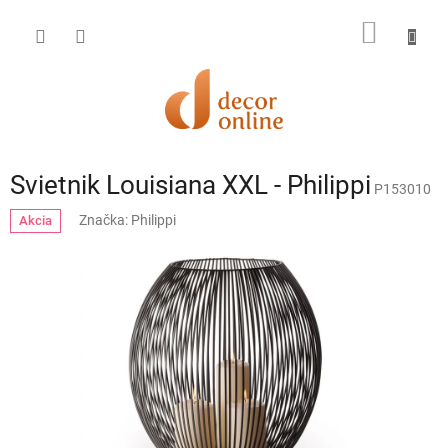
Prejsť
na
NÁKU
obsah
KOŠÍK
Svietnik Louisiana XXL - Philippi
P153010
Značka:
Philippi
Akcia