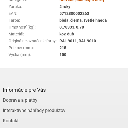
Záruka
:
2 roky
EAN
:
5712800002263
Farba
:
biela, čierna, svetle hnedá
Hmotnosť (kg)
:
0.78333, 0.78
Materiál
:
kov, dub
Originálne označenie farby
:
RAL 9011, RAL 9010
Priemer (mm)
:
215
Výška (mm)
:
150
Z
á
p
ä
Informácie pre Vás
t
Doprava a platby
i
e
Interaktívne náhľady produktov
Kontakt