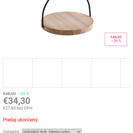
€48,90
–29 %
€48,90
–29 %
€34,30
€27,90 bez DPH
Jednotková
Predaj ukončený
cena:
Varianta