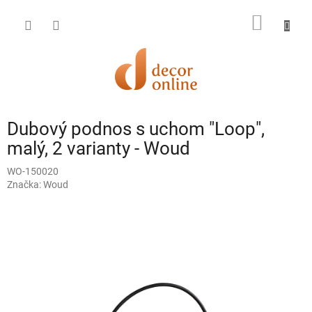
Prejsť
na
NÁKU
obsah
KOŠÍK
Dubový podnos s uchom "Loop",
malý, 2 varianty - Woud
WO-150020
Značka:
Woud