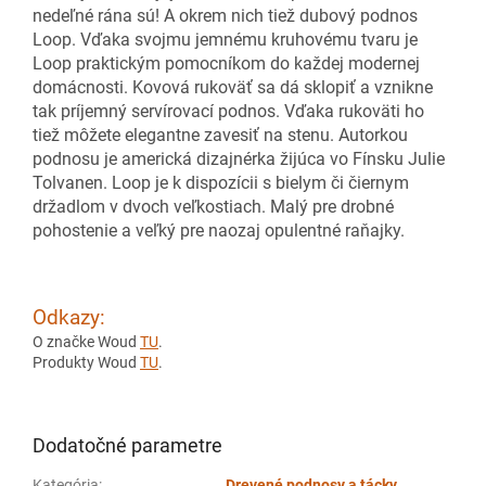
nedeľné rána sú! A okrem nich tiež dubový podnos
Loop. Vďaka svojmu jemnému kruhovému tvaru je
Loop praktickým pomocníkom do každej modernej
domácnosti. Kovová rukoväť sa dá sklopiť a vznikne
tak príjemný servírovací podnos. Vďaka rukoväti ho
tiež môžete elegantne zavesiť na stenu. Autorkou
podnosu je americká dizajnérka žijúca vo Fínsku Julie
Tolvanen. Loop je k dispozícii s bielym či čiernym
držadlom v dvoch veľkostiach. Malý pre drobné
pohostenie a veľký pre naozaj opulentné raňajky.
Odkazy:
O značke Woud
TU
.
Produkty Woud
TU
.
Dodatočné parametre
Kategória
:
Drevené podnosy a tácky