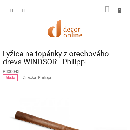
Prejsť
na
NÁKU
obsah
KOŠÍK
Lyžica na topánky z orechového
dreva WINDSOR - Philippi
P300043
Značka:
Philippi
Akcia