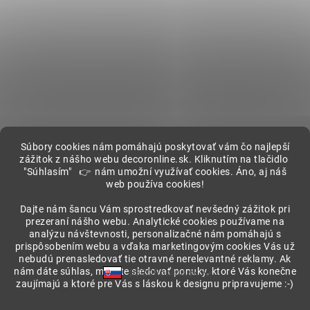
Súbory cookies nám pomáhajú poskytovať vám čo najlepší
zážitok z nášho webu decoronline.sk. Kliknutím na tlačidlo
"Súhlasím" 👉 nám umožní využívať cookies. Áno, aj náš
web používa cookies!
Showroom
Dajte nám šancu Vám sprostredkovať nevšedný zážitok pri
prezeraní nášho webu. Analytické cookies používame na
analýzu návštevnosti, personalizačné nám pomáhajú s
prispôsobením webu a vďaka marketingovým cookies Vás už
nebudú prenasledovať tie otravné nerelevantné reklamy. Ak
nám dáte súhlas, môžete sledovať ponuky, ktoré Vás konečne
DECORonline.sk
zaujímajú a ktoré pre Vás s láskou k designu pripravujeme :-)
Vytvoril Shoptet