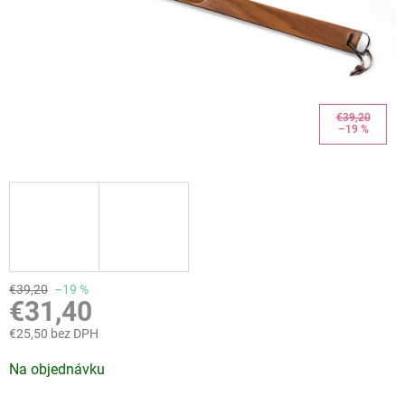
€39,20
–19 %
€39,20
–19 %
€31,40
€25,50 bez DPH
Jednotková
Na objednávku
cena: