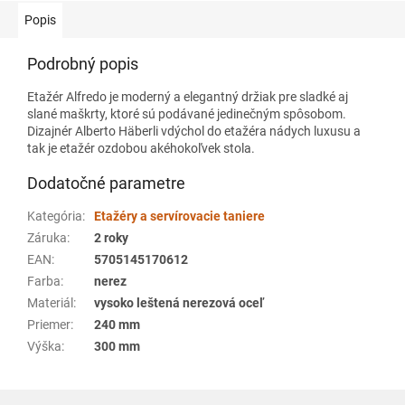
Popis
Podrobný popis
Etažér Alfredo je moderný a elegantný držiak pre sladké aj
slané maškrty, ktoré sú podávané jedinečným spôsobom.
Dizajnér Alberto Häberli vdýchol do etažéra nádych luxusu a
tak je etažér ozdobou akéhokoľvek stola.
Dodatočné parametre
Kategória
:
Etažéry a servírovacie taniere
Záruka
:
2 roky
EAN
:
5705145170612
Farba
:
nerez
Materiál
:
vysoko leštená nerezová oceľ
Priemer
:
240 mm
Výška
:
300 mm
Z