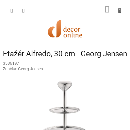
Prejsť
na
NÁKU
obsah
KOŠÍK
Etažér Alfredo, 30 cm - Georg Jensen
3586197
Značka:
Georg Jensen