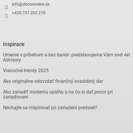
info
@
decoronline.sk
+420 737 202 279
Inspirace
Umenie s príbehom a bez bariér: predstavujeme Vám svet Art
Advisory
Vianočné trendy 2025
Ako originálne odovzdať finančný svadobný dar
Ako zariadiť modernú spálňu a na čo si dať pozor pri
zariaďovaní
Nechajte sa inšpirovať pri zariadení predsieň!