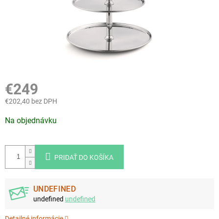
€249
€202,40 bez DPH
Jednotková
Na objednávku
cena:
PRIDAŤ DO KOŠÍKA
UNDEFINED
undefined
undefined
Detailné informácie