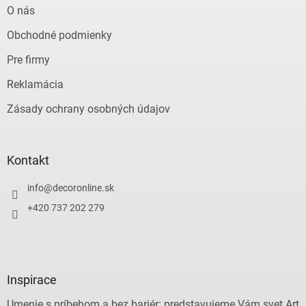
O nás
Obchodné podmienky
Pre firmy
Reklamácia
Zásady ochrany osobných údajov
Kontakt
info
@
decoronline.sk
+420 737 202 279
Inspirace
Umenie s príbehom a bez bariér: predstavujeme Vám svet Art