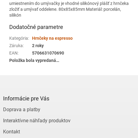
umiestnením do umývačky je vhodné silikónový plášť z hrnčeka
zložiť a umývať oddelene. 80x85x85mm Materiál: porcelán,
silikón
Dodatočné parametre
Kategória
:
Hrnčeky na espresso
Záruka
:
2 roky
EAN
:
5706631070690
Položka bola vypredaná…
Z
á
p
ä
Informácie pre Vás
t
Doprava a platby
i
e
Interaktívne náhľady produktov
Kontakt