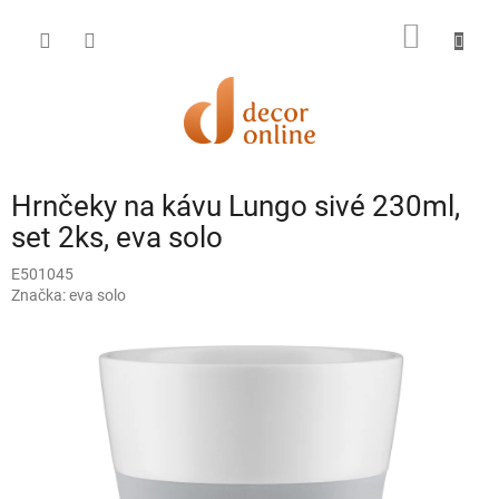
Prejsť
na
NÁKU
obsah
KOŠÍK
Hrnčeky na kávu Lungo sivé 230ml,
set 2ks, eva solo
E501045
Značka:
eva solo