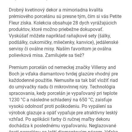
Drobný kvetinový dekor a mimoriadna kvalita
prémiového porcelánu sú presne tým, čím si vás Petite
Fleur získa. Kolekcia obsahuje 28 dych vyrážajúcich
produktov, ktoré možno priebežne dokupovať.
Vyskúšať môžete napríklad raňajkové sety (šálky,
podšálky, cukorničky, mliečenky, kanvice), jedálenské
servisy či oválne misy. Naším favoritom je oválna
polievková misa. Zamilujete sa tiež?
Premium porcelán od nemeckej značky Villeroy and
Boch je vďaka diamantovo tvrdej glazúre vhodný pre
každodenné použitie. Nemusíte sa tak báť vložiť riad
do umývačky riadu či mikrovlnnej rúry. Technológia
spracovania, kedy porcelán je vypaľovaný pri teplote
1230 °C a následne schladený na 650 °C, zaisťuje
vysokú odolnosť proti poškodeniu. Po vypálení sa
výrobok glazuje a opäť vypaľuje pre atraktívny lesklý
vzhľad. Po aplikácii farby či ručnej maľby dekoru
dochádza k poslednému vypaľovaniu. Neglazované