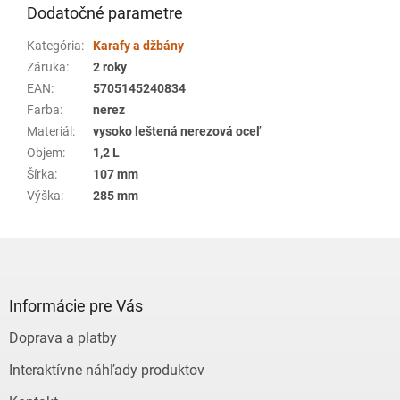
Dodatočné parametre
Kategória
:
Karafy a džbány
Záruka
:
2 roky
EAN
:
5705145240834
Farba
:
nerez
Materiál
:
vysoko leštená nerezová oceľ
Objem
:
1,2 L
Šírka
:
107 mm
Výška
:
285 mm
Z
á
p
ä
Informácie pre Vás
t
Doprava a platby
i
e
Interaktívne náhľady produktov