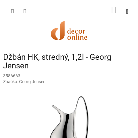
Prejsť
na
NÁKU
obsah
KOŠÍK
Džbán HK, stredný, 1,2l - Georg
Jensen
3586663
Značka:
Georg Jensen