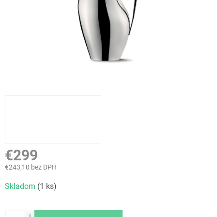
€299
€243,10 bez DPH
Jednotková
Skladom
(1 ks)
cena: