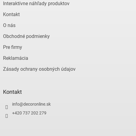
e
Interaktívne náhľady produktov
Kontakt
O nás
Obchodné podmienky
Pre firmy
Reklamácia
Zásady ochrany osobných údajov
Kontakt
info
@
decoronline.sk
+420 737 202 279