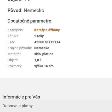
Pôvod
: Nemecko
Dodatočné parametre
Kategória
:
Karafy a džbány
Záruka
:
2 roky
EAN
:
4250076112114
Krajina pôvodu
:
Nemecko
Materiál
:
sklo, platina
Objem
:
1,0 l
Rozmery
:
výška 16 cm
Z
á
p
ä
Informácie pre Vás
t
Doprava a platby
i