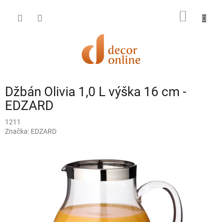
Prejsť
na
NÁKU
obsah
KOŠÍK
Džbán Olivia 1,0 L výška 16 cm -
EDZARD
1211
Značka:
EDZARD