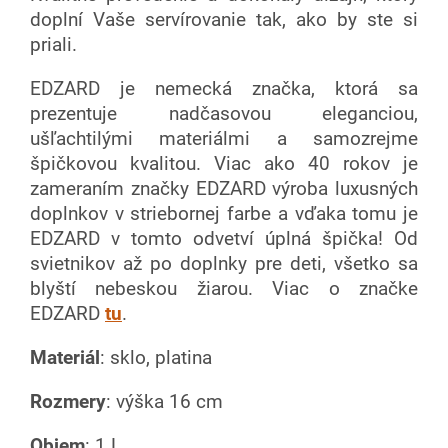
doplní Vaše servírovanie tak, ako by ste si
priali.
EDZARD je nemecká značka, ktorá sa
prezentuje nadčasovou eleganciou,
ušľachtilými materiálmi a samozrejme
špičkovou kvalitou. Viac ako 40 rokov je
zameraním značky EDZARD výroba luxusných
doplnkov v striebornej farbe a vďaka tomu je
EDZARD v tomto odvetví úplná špička! Od
svietnikov až po doplnky pre deti, všetko sa
blyští nebeskou žiarou. Viac o značke
EDZARD
tu
.
Materiál
: sklo, platina
Rozmery
: výška 16 cm
Objem
: 1 L