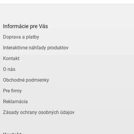
Z
á
p
ä
Informácie pre Vás
t
Doprava a platby
i
e
Interaktívne náhľady produktov
Kontakt
O nás
Obchodné podmienky
Pre firmy
Reklamácia
Zásady ochrany osobných údajov