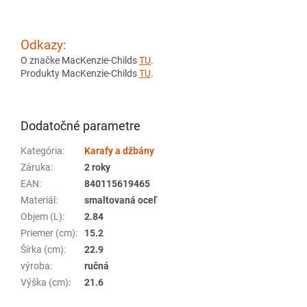
Odkazy:
O značke MacKenzie-Childs
TU
.
Produkty MacKenzie-Childs
TU
.
Dodatočné parametre
Kategória
:
Karafy a džbány
Záruka
:
2 roky
EAN
:
840115619465
Materiál
:
smaltovaná oceľ
Objem (L)
:
2.84
Priemer (cm)
:
15.2
Šírka (cm)
:
22.9
výroba
:
ručná
Výška (cm)
:
21.6