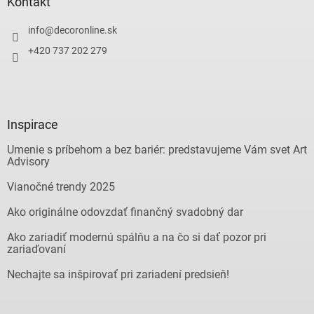
Kontakt
info
@
decoronline.sk
+420 737 202 279
Inspirace
Umenie s príbehom a bez bariér: predstavujeme Vám svet Art
Advisory
Vianočné trendy 2025
Ako originálne odovzdať finančný svadobný dar
Ako zariadiť modernú spálňu a na čo si dať pozor pri
zariaďovaní
Nechajte sa inšpirovať pri zariadení predsieň!