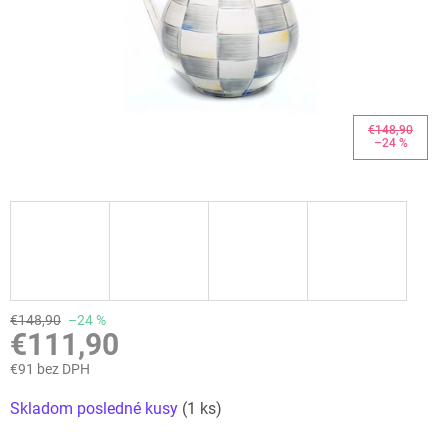
€148,90
–24 %
€148,90
–24 %
€111,90
€91 bez DPH
Jednotková
Skladom posledné kusy
(1 ks)
cena: