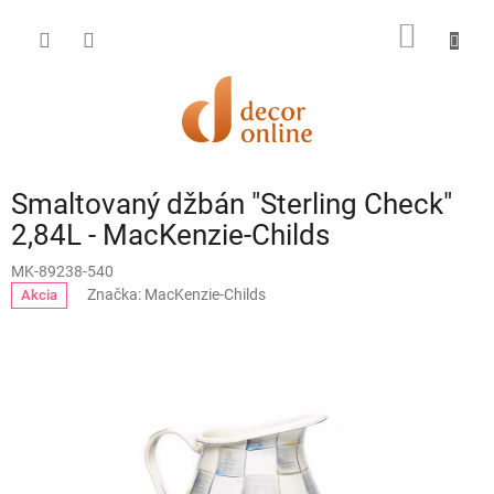
Prejsť
na
NÁKU
obsah
KOŠÍK
Smaltovaný džbán "Sterling Check"
2,84L - MacKenzie-Childs
MK-89238-540
Značka:
MacKenzie-Childs
Akcia