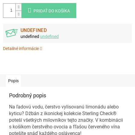
PRIDAŤ DO KOŠÍKA
UNDEFINED
undefined
undefined
Detailné informácie
Popis
Podrobný popis
Na ľadovú vodu, čerstvo vylisovanú limonádu alebo
kyticu? Džbán z ikonickej kolekcie Sterling Check®
poteší všetkých milovníkov tejto značky. V kombinácii
s košíkom čerstvého ovocia a fľašou červeného vína
potešíte snáď každého oslávenca!