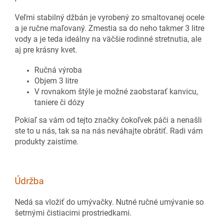
Veľmi stabilný džbán je vyrobený zo smaltovanej ocele
a je ručne maľovaný. Zmestia sa do neho takmer 3 litre
vody a je teda ideálny na väčšie rodinné stretnutia, ale
aj pre krásny kvet.
Ručná výroba
Objem 3 litre
V rovnakom štýle je možné zaobstarať kanvicu,
taniere či dózy
Pokiaľ sa vám od tejto značky čokoľvek páči a nenašli
ste to u nás, tak sa na nás neváhajte obrátiť. Radi vám
produkty zaistíme.
Údržba
Nedá sa vložiť do umývačky. Nutné ručné umývanie so
šetrnými čistiacimi prostriedkami.