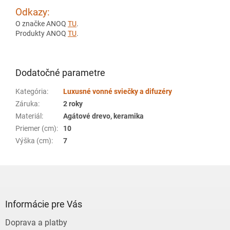
Odkazy:
O značke ANOQ
TU
.
Produkty ANOQ
TU
.
Dodatočné parametre
Kategória
:
Luxusné vonné sviečky a difuzéry
Záruka
:
2 roky
Materiál
:
Agátové drevo, keramika
Priemer (cm)
:
10
Výška (cm)
:
7
Z
á
p
ä
Informácie pre Vás
t
Doprava a platby
i