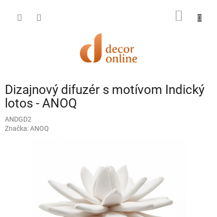
Prejsť
na
NÁKU
obsah
KOŠÍK
Dizajnový difuzér s motívom Indický
lotos - ANOQ
ANDGD2
Značka:
ANOQ