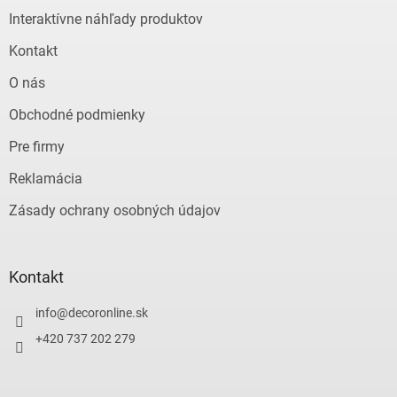
e
Interaktívne náhľady produktov
Kontakt
O nás
Obchodné podmienky
Pre firmy
Reklamácia
Zásady ochrany osobných údajov
Kontakt
info
@
decoronline.sk
+420 737 202 279