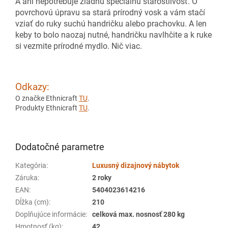
A ani nepotrebuje žiadnu špeciálnu starostlivosť. O
povrchovú úpravu sa stará prírodný vosk a vám stačí
vziať do ruky suchú handričku alebo prachovku. A len
keby to bolo naozaj nutné, handričku navlhčite a k ruke
si vezmite prírodné mydlo. Nič viac.
Odkazy:
O značke Ethnicraft
TU
.
Produkty Ethnicraft
TU
.
Dodatočné parametre
Kategória
:
Luxusný dizajnový nábytok
Záruka
:
2 roky
EAN
:
5404023614216
Dĺžka (cm)
:
210
Doplňujúce informácie
:
celková max. nosnosť 280 kg
Hmotnosť (kg)
:
42