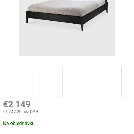
€2 149
€1 747,20 bez DPH
Jednotková
Na objednávku
cena: