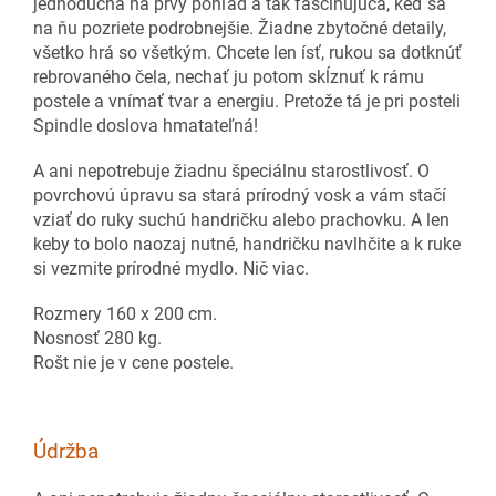
jednoduchá na prvý pohľad a tak fascinujúca, keď sa
na ňu pozriete podrobnejšie. Žiadne zbytočné detaily,
všetko hrá so všetkým. Chcete len ísť, rukou sa dotknúť
rebrovaného čela, nechať ju potom skĺznuť k rámu
postele a vnímať tvar a energiu. Pretože tá je pri posteli
Spindle doslova hmatateľná!
A ani nepotrebuje žiadnu špeciálnu starostlivosť. O
povrchovú úpravu sa stará prírodný vosk a vám stačí
vziať do ruky suchú handričku alebo prachovku. A len
keby to bolo naozaj nutné, handričku navlhčite a k ruke
si vezmite prírodné mydlo. Nič viac.
Rozmery 160 x 200 cm.
Nosnosť 280 kg.
Rošt nie je v cene postele.
Údržba