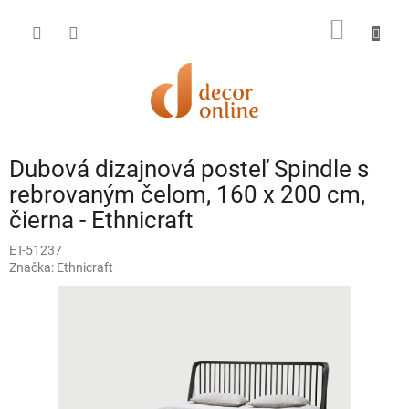
Prejsť
na
NÁKU
obsah
KOŠÍK
Dubová dizajnová posteľ Spindle s
rebrovaným čelom, 160 x 200 cm,
čierna - Ethnicraft
ET-51237
Značka:
Ethnicraft