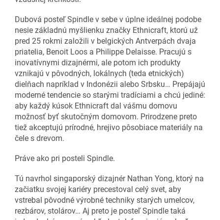
Dubová posteľ Spindle v sebe v úplne ideálnej podobe
nesie základnú myšlienku značky Ethnicraft, ktorú už
pred 25 rokmi založili v belgických Antverpách dvaja
priatelia, Benoit Loos a Philippe Delaisse. Pracujú s
inovatívnymi dizajnérmi, ale potom ich produkty
vznikajú v pôvodných, lokálnych (teda etnických)
dielňach napríklad v Indonézii alebo Srbsku… Prepájajú
moderné tendencie so starými tradíciami a chcú jediné:
aby každý kúsok Ethnicraft dal vášmu domovu
možnosť byť skutočným domovom. Prirodzene preto
tiež akceptujú prírodné, hrejivo pôsobiace materiály na
čele s drevom.
Práve ako pri posteli Spindle.
Tú navrhol singaporský dizajnér Nathan Yong, ktorý na
začiatku svojej kariéry precestoval celý svet, aby
vstrebal pôvodné výrobné techniky starých umelcov,
rezbárov, stolárov… Aj preto je posteľ Spindle taká