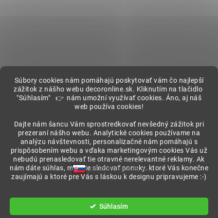
Súbory cookies nám pomáhajú poskytovať vám čo najlepší
zážitok z nášho webu decoronline.sk. Kliknutím na tlačidlo
"Súhlasím" 👉 nám umožní využívať cookies. Áno, aj náš
web používa cookies!
Showroom
Dajte nám šancu Vám sprostredkovať nevšedný zážitok pri
prezeraní nášho webu. Analytické cookies používame na
analýzu návštevnosti, personalizačné nám pomáhajú s
prispôsobením webu a vďaka marketingovým cookies Vás už
nebudú prenasledovať tie otravné nerelevantné reklamy. Ak
nám dáte súhlas, môžete sledovať ponuky, ktoré Vás konečne
DECORonline.sk
zaujímajú a ktoré pre Vás s láskou k designu pripravujeme :-)
Vytvoril Shoptet
Súhlasím