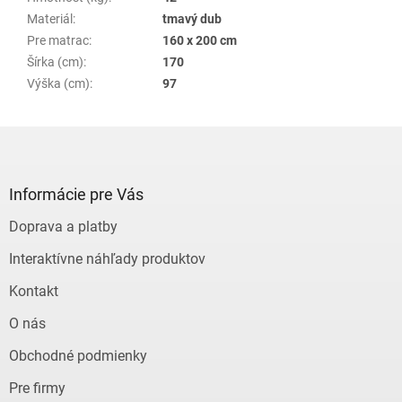
Materiál
:
tmavý dub
Pre matrac
:
160 x 200 cm
Šírka (cm)
:
170
Výška (cm)
:
97
Z
á
p
ä
Informácie pre Vás
t
Doprava a platby
i
e
Interaktívne náhľady produktov
Kontakt
O nás
Obchodné podmienky
Pre firmy